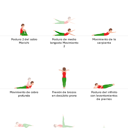
Postura 2 del sabio
Postura de media
Movimiento de la
Marichi
langosta Movimiento
serpiente
2
Movimiento de cobra
Flexión de brazos
Postura del infinito
profunda
en decúbito prono
con levantamientos
de piernas