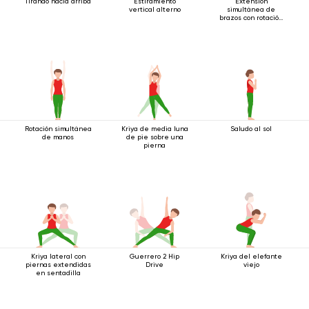
Tirando hacia arriba
Estiramiento
Extensión
vertical alterno
simultánea de
brazos con rotación
estando de pie.
Rotación simultánea
Kriya de media luna
Saludo al sol
de manos
de pie sobre una
pierna
Kriya lateral con
Guerrero 2 Hip
Kriya del elefante
piernas extendidas
Drive
viejo
en sentadilla