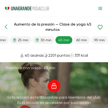
Aumento de la presión — Clase de yoga 45
Lecciones preparadas
Presión
minutos
 min
25 min
30 min
45 min
60 min
90 min
40 asanas
2201 puntos
331 kcal
Practicar con video ·
45 min
Esta lección está disponible para miembros del club
Esta lección es accesible por suscripción