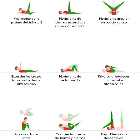
Movimiento de la
Movimiento de
Movimiento angular
postura del infinito 2
piernas extendidas
en posición prona
en posición acostada
Extender los brazos
Movimiento de
Kriya para fortalecer
hacia arriba desde
medio puente
los músculos
una posición
abdominales.
acostada
Kriya rollo hacia
Movimiento alterno
Kriya: Elevación y
atrás
de brazos y piernas
descenso de