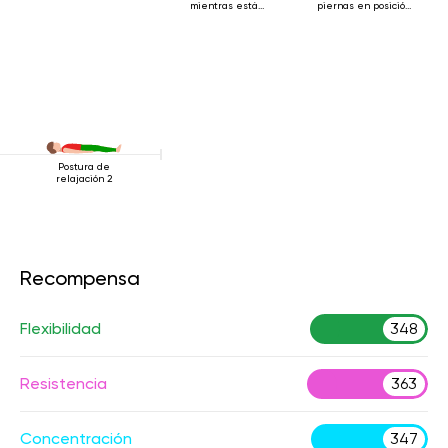
mientras está
piernas en posición
acostado boca
de hombros
arriba.
Postura de
relajación 2
Recompensa
Flexibilidad
348
Resistencia
363
Concentración
347