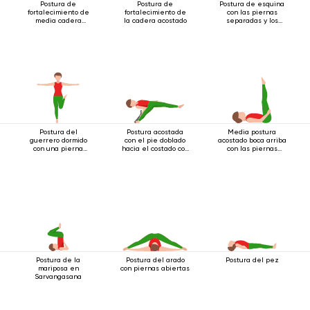
Postura de
Postura de
Postura de esquina
fortalecimiento de
fortalecimiento de
con las piernas
media cadera
la cadera acostado
separadas y los
acostado
brazos estirados
hacia adelante.
Postura del
Postura acostada
Media postura
guerrero dormido
con el pie doblado
acostado boca arriba
con una pierna
hacia el costado con
con las piernas
extendida
apoyo.
extendidas
Postura de la
Postura del arado
Postura del pez
mariposa en
con piernas abiertas
Sarvangasana