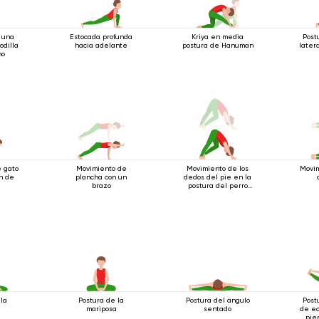
 una
Estocada profunda
Kriya en media
Post
odilla
hacia adelante
postura de Hanuman
later
ho
 gato
Movimiento de
Movimiento de los
Movim
n de
plancha con un
dedos del pie en la
brazo
postura del perro
boca abajo
 la
Postura de la
Postura del ángulo
Post
mariposa
sentado
de eq
pie