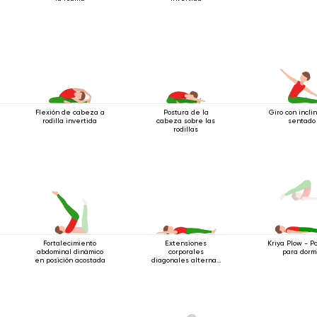
Flexión de cabeza a
Postura de la
Giro con incli
rodilla invertida
cabeza sobre las
sentado
rodillas
Fortalecimiento
Extensiones
Kriya Plow - P
abdominal dinámico
corporales
para dorm
en posición acostada
diagonales alternas
estando acostado