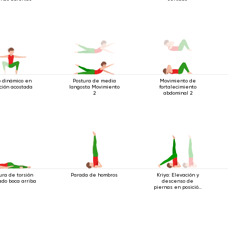
o dinámico en
Postura de media
Movimiento de
ción acostada
langosta Movimiento
fortalecimiento
2
abdominal 2
ura de torsión
Parada de hombros
Kriya: Elevación y
ado boca arriba
descenso de
piernas en posición
de hombros