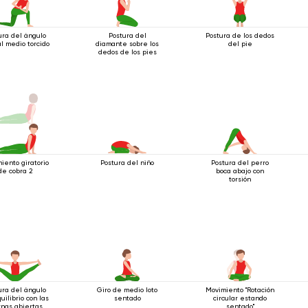
ura del ángulo
Postura del
Postura de los dedos
al medio torcido
diamante sobre los
del pie
dedos de los pies
iento giratorio
Postura del niño
Postura del perro
de cobra 2
boca abajo con
torsión
ura del ángulo
Giro de medio loto
Movimiento "Rotación
uilibrio con las
sentado
circular estando
rnas abiertas
sentado"