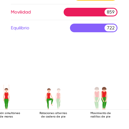
Movilidad
859
Equilibrio
722
ión simultánea
Rotaciones alternas
Movimiento de
de manos
de cadera de pie
rodillas de pie