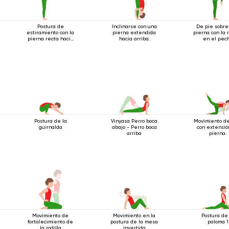
Postura de
Inclinarse con una
De pie sobre
estiramiento con la
pierna extendida
pierna con la r
pierna recta hacia
hacia arriba.
en el pec
adelante de pie
Postura de la
Vinyasa Perro boca
Movimiento de
guirnalda
abajo - Perro boca
con extensió
arriba
pierna.
Movimiento de
Movimiento en la
Postura de
fortalecimiento de
postura de la mesa
paloma 1
la rodilla
invertida