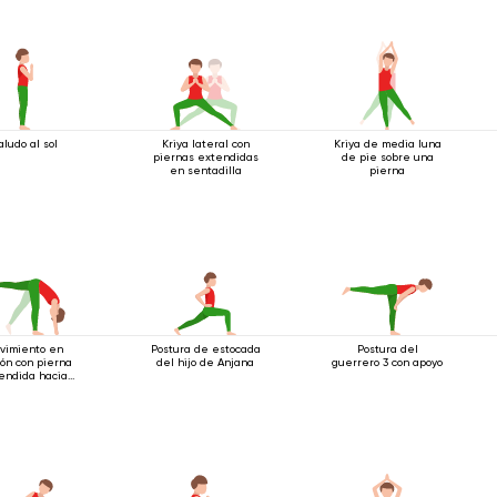
aludo al sol
Kriya lateral con
Kriya de media luna
piernas extendidas
de pie sobre una
en sentadilla
pierna
vimiento en
Postura de estocada
Postura del
ión con pierna
del hijo de Anjana
guerrero 3 con apoyo
endida hacia
arriba.