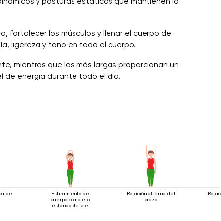
dinámicos y posturas estáticas que mantienen la
, fortalecer los músculos y llenar el cuerpo de
ía, ligereza y tono en todo el cuerpo.
te, mientras que las más largas proporcionan un
l de energía durante todo el día.
ica de
Estiramiento de
Rotación alterna del
Rotac
cuerpo completo
brazo
estando de pie