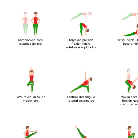
Rotación de pies
Kriya de pie con
Kriya Plank - 
estando de pie
flexión hacia
boca arri
adelante – plancha
Postura del árbol de
Postura del ángulo
Movimiento
medio loto
lateral extendido
flexión hac
adelante con
manos bloqu