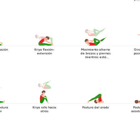
nación
Kriya flexión-
Movimiento alterno
Gir
extensión
de brazos y piernas
posi
mientras está
acostado boca
arriba.
Kriya rollo hacia
Postura del arado
Post
ostura
atrás
acost
ir