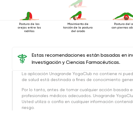
Postura de las
Movimiento de
Postura del 
orejas entre las
torsión de la postura
con piernas ab
rodillas
del arado
Estas recomendaciones están basadas en inve
Investigación y Ciencias Farmacéuticas.
La aplicación Unagrande YogaClub no contiene ni pue
de salud está destinada a fines de conocimiento genera
Por lo tanto, antes de tomar cualquier acción basada 
profesionales médicos adecuados. Unagrande YogaClub
Usted utiliza o confía en cualquier información conteni
riesgo.