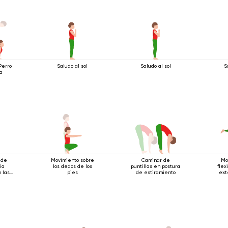
Saludo al sol
Saludo al sol
S
Perro
ba
 de
Movimiento sobre
Caminar de
Mo
ia
los dedos de los
puntillas en postura
flex
 las
pies
de estiramiento
ext
eadas