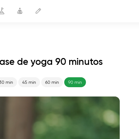
lase de yoga 90 minutos
30 min
45 min
60 min
90 min
vuelo del alma
01:44
paz interior
01:27