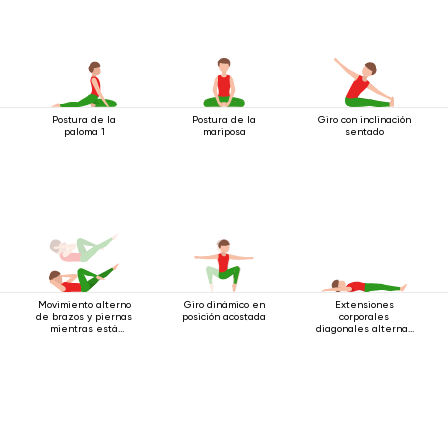
Postura de la
Postura de la
Giro con inclinación
paloma 1
mariposa
sentado
Movimiento alterno
Giro dinámico en
Extensiones
de brazos y piernas
posición acostada
corporales
mientras está
diagonales alternas
acostado boca
estando acostado
arriba.