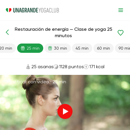
Restauración de energía — Clase de yoga 25
Lecciones preparadas
Energía
minutos
20 min
25 min
30 min
45 min
60 min
90 mi
25 asanas
1128 puntos
171 kcal
Practicar con video ·
25 min