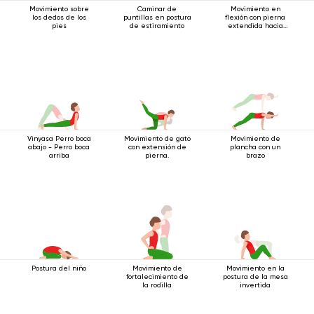
Movimiento sobre
Caminar de
Movimiento en
los dedos de los
puntillas en postura
flexión con pierna
pies
de estiramiento
extendida hacia
arriba.
Vinyasa Perro boca
Movimiento de gato
Movimiento de
abajo - Perro boca
con extensión de
plancha con un
arriba
pierna.
brazo
Postura del niño
Movimiento de
Movimiento en la
fortalecimiento de
postura de la mesa
la rodilla
invertida