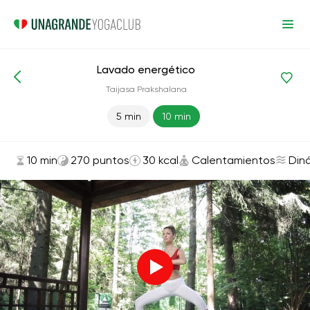
Lavado energético
Asanas y ejercicios
Calentamientos
Taijasa Prakshalana
5 min
10 min
10 min
270 puntos
30 kcal
Calentamientos
Din