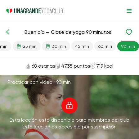
Buen día — Clase de yoga 90 minutos
Lecciones preparadas
Energía
 min
25 min
30 min
45 min
60 min
90 min
68 asanas
4735 puntos
719 kcal
Practicar con video ·
90 min
Esta lección está disponible para miembros del club
Esta lección es accesible por suscripción