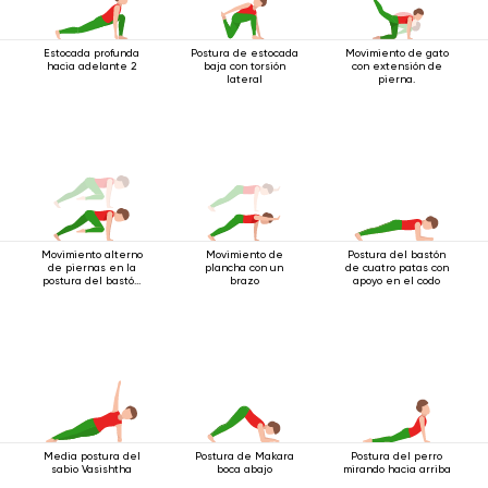
Estocada profunda
Postura de estocada
Movimiento de gato
hacia adelante 2
baja con torsión
con extensión de
lateral
pierna.
Movimiento alterno
Movimiento de
Postura del bastón
de piernas en la
plancha con un
de cuatro patas con
postura del bastón
brazo
apoyo en el codo
de cuatro patas
Media postura del
Postura de Makara
Postura del perro
sabio Vasishtha
boca abajo
mirando hacia arriba