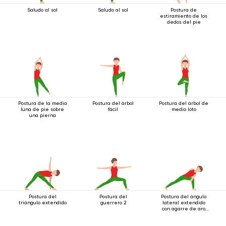
Saludo al sol
Saludo al sol
Postura de
estiramiento de los
dedos del pie
Postura de la media
Postura del árbol
Postura del árbol de
luna de pie sobre
fácil
medio loto
una pierna
Postura del
Postura del
Postura del ángulo
triángulo extendido
guerrero 2
lateral extendido
con agarre de aro
debajo de la rodilla