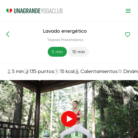
Lavado energético
Asanas y ejercicios
Calentamientos
Taijasa Prakshalana
5 min
10 min
5 min
135 puntos
15 kcal
Calentamientos
Dinám