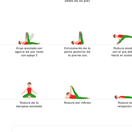
dedos de los pies
Kriya acostado con
Estiramiento de la
Postura acos
agarre de pie recto
parte posterior de
con el pie do
con apoyo 3
la pierna con
hacia el costa
cinturón
apoyo.
Postura de la
Postura del infinito
Postura d
mariposa acostada
relajación