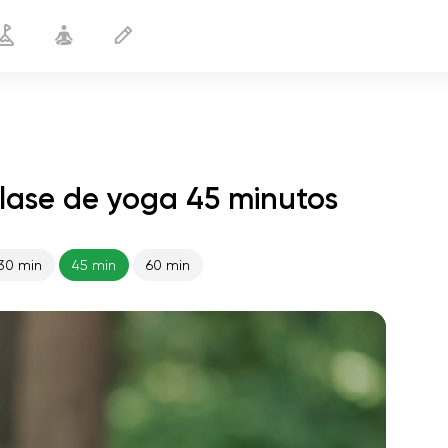
ase de yoga 45 minutos
30 min
45 min
60 min
vuelo del alma
01:44
paz interior
01:27