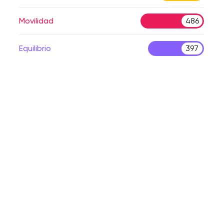
Movilidad
486
Equilibrio
397