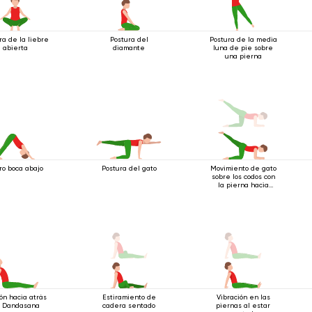
ra de la liebre
Postura del
Postura de la media
abierta
diamante
luna de pie sobre
una pierna
ro boca abajo
Postura del gato
Movimiento de gato
sobre los codos con
la pierna hacia
atrás
ión hacia atrás
Estiramiento de
Vibración en las
 Dandasana
cadera sentado
piernas al estar