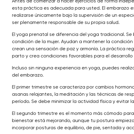
Antes de comenzar a hacer ejercicios de forma indepe
esta práctica es adecuada para usted. El embarazo es 
realizarse únicamente bajo la supervisión de un espec
ser plenamente responsable de su propia salud.
El yoga prenatal se diferencia del yoga tradicional. S
condición de la mujer. Ayudan a mantener la condición fí
crean una sensación de paz y armonía. La práctica regu
parto y crea condiciones favorables para el desarrollo
Incluso sin ninguna experiencia en yoga, puedes realiza
del embarazo.
El primer trimestre se caracteriza por cambios hormon
asanas relajantes, la meditación y las técnicas de res
período. Se debe minimizar la actividad física y evitar 
El segundo trimestre es el momento más cómodo para p
bienestar está mejorando, aunque tu postura empieza
incorporar posturas de equilibrio, de pie, sentada y a