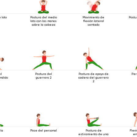
 loto
Postura del medio
Movimiento de
Postu
loto con las manos
flexión lateral
sobre la cabeza
sentado
el
Postura del
Postura de apoyo de
Per
endido
guerrero 2
cadera del guerrero
2
 la
Pose del personal
Postura de
Flex
estiramiento de una
en