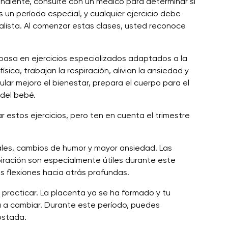
ndiente, consulte con un médico para determinar si
un período especial, y cualquier ejercicio debe
ialista. Al comenzar estas clases, usted reconoce
e basa en ejercicios especializados adaptados a la
sica, trabajan la respiración, alivian la ansiedad y
lar mejora el bienestar, prepara el cuerpo para el
 del bebé.
r estos ejercicios, pero ten en cuenta el trimestre
ales, cambios de humor y mayor ansiedad. Las
piración son especialmente útiles durante este
las flexiones hacia atrás profundas.
racticar. La placenta ya se ha formado y tu
 a cambiar. Durante este período, puedes
costada.