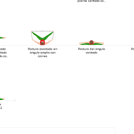
pierna sentado con
cinturón
tada
Postura acostada en
Postura del ángulo
Po
blado
ángulo amplio con
sentado
do con
correa
e
 2