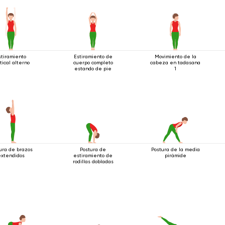
stiramiento
Estiramiento de
Movimiento de la
tical alterno
cuerpo completo
cabeza en tadasana
estando de pie
1
ura de brazos
Postura de
Postura de la media
extendidos
estiramiento de
pirámide
rodillas dobladas