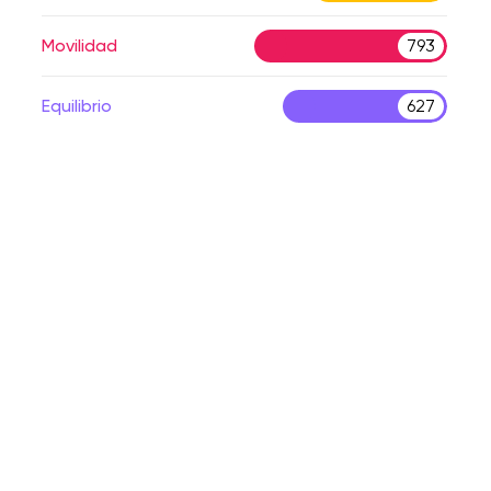
Movilidad
793
Equilibrio
627