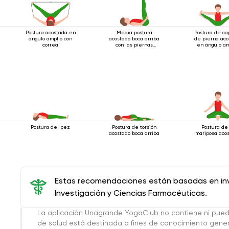
Postura acostada en
Media postura
Postura de ca
ángulo amplio con
acostado boca arriba
de pierna aco
correa
con las piernas
en ángulo am
extendidas
Postura del pez
Postura de torsión
Postura de
acostado boca arriba
mariposa aco
Estas recomendaciones están basadas en inve
Investigación y Ciencias Farmacéuticas.
La aplicación Unagrande YogaClub no contiene ni pue
de salud está destinada a fines de conocimiento genera