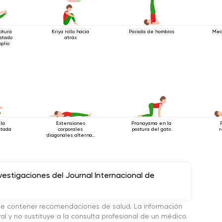
ptura
Kriya rollo hacia
Parada de hombros
Med
stado
atrás
plio
 la
Extensiones
Pranayama en la
stada
corporales
postura del gato
r
diagonales alternas
estando acostado
stigaciones del Journal Internacional de
de contener recomendaciones de salud. La información
l y no sustituye a la consulta profesional de un médico.