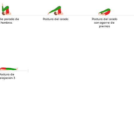
ia parada de
Postura del arado
Postura del arado
hombros
con agarre de
piernas
Postura de
elajación 3