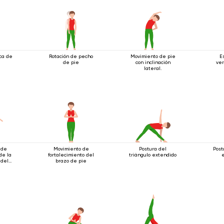
ica de
Rotación de pecho
Movimiento de pie
E
de pie
con inclinación
ver
lateral.
 de
Movimiento de
Postura del
Post
de la
fortalecimiento del
triángulo extendido
 del
brazo de pie