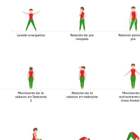
Lavado energético
Rotación de pie
Rotación pélv
relajada
pie
Movimiento de la
Rotación de la
Movimiento
cabeza en Tadasana
cabeza en tadasana
estiramiento 
2
línea frontal
cuerpo.