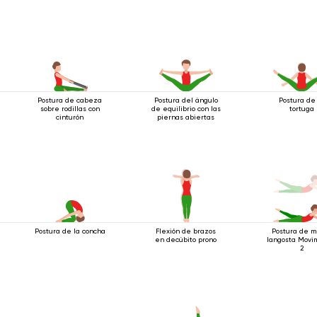
Postura de cabeza
Postura del ángulo
Postura de
sobre rodillas con
de equilibrio con las
tortuga
cinturón
piernas abiertas
Postura de la concha
Flexión de brazos
Postura de m
en decúbito prono
langosta Movi
2