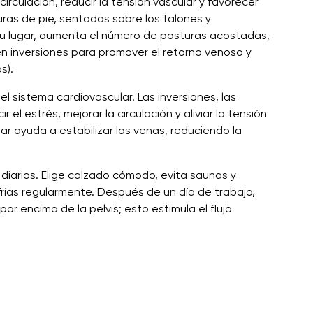
irculación, reducir la tensión vascular y favorecer
uras de pie, sentadas sobre los talones y
n su lugar, aumenta el número de posturas acostadas,
en inversiones para promover el retorno venoso y
s).
 sistema cardiovascular. Las inversiones, las
 el estrés, mejorar la circulación y aliviar la tensión
ar ayuda a estabilizar las venas, reduciendo la
 diarios. Elige calzado cómodo, evita saunas y
frías regularmente. Después de un día de trabajo,
or encima de la pelvis; esto estimula el flujo