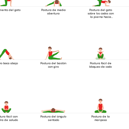
iento del gato
Postura de media
Postura del gato
abertura
sobre los codos con
la pierna hacia
atrás
ro boca abajo
Postura del bastón
Postura fácil de
con giro
bloqueo de codo
tura fácil con
Postura del ángulo
Postura de la
ra de saludo
sentado
mariposa