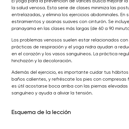
El yoga para la prevención de varices busca mejorar la c
la salud venosa. Esta serie de clases minimiza las post
entrelazadas, y elimina los ejercicios abdominales. E
estiramientos y asanas suaves con cinturón. Se incluy
pranayama en las clases más largas (de 60 a 90 minuto
Los problemas venosos suelen estar relacionados con el
prácticas de respiración y el yoga nidra ayudan a reducir
en el corazón y los vasos sanguíneos. La práctica regul
hinchazón y la decoloración.
Además del ejercicio, es importante cuidar tus hábitos
baños calientes, y refréscate los pies con compresas 
es útil acostarse boca arriba con las piernas elevadas p
sanguíneo y ayuda a aliviar la tensión.
Esquema de la lección