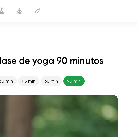
Clase de yoga 90 minutos
30 min
45 min
60 min
90 min
vuelo del alma
01:44
paz interior
01:27