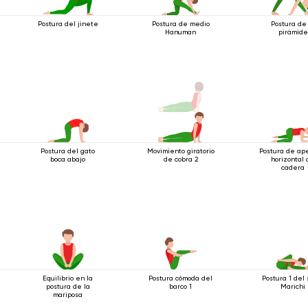
Postura del jinete
Postura de medio
Postura de
Hanuman
pirámide
Postura del gato
Movimiento giratorio
Postura de ap
boca abajo
de cobra 2
horizontal
cadera
Equilibrio en la
Postura cómoda del
Postura 1 del 
postura de la
barco 1
Marichi
mariposa