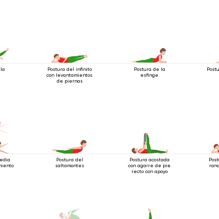
 la
Postura del infinito
Postura de la
Postu
con levantamientos
esfinge
de piernas
edia
Postura del
Postura acostada
Pos
miento
saltamontes
con agarre de pie
ran
recto con apoyo