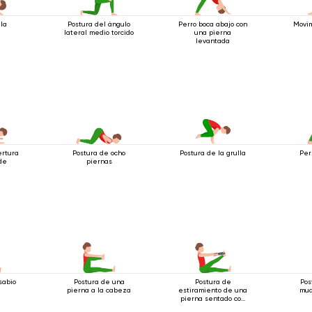
 la
Postura del ángulo
Perro boca abajo con
Movim
lateral medio torcido
una pierna
levantada
ertura
Postura de ocho
Per
Postura de la grulla
 de
piernas
sabio
Postura de una
Postura de
Pos
pierna a la cabeza
estiramiento de una
mud
pierna sentado con
cinturón