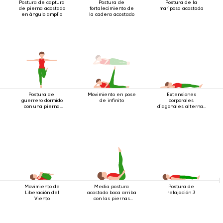
Postura de captura
Postura de
Postura de la
de pierna acostado
fortalecimiento de
mariposa acostada
en ángulo amplio
la cadera acostado
Postura del
Movimiento en pose
Extensiones
guerrero dormido
de infinito
corporales
con una pierna
diagonales alternas
extendida
estando acostado
Movimiento de
Media postura
Postura de
Liberación del
acostado boca arriba
relajación 3
Viento
con las piernas
extendidas