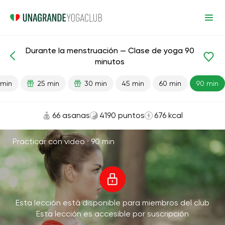
Durante la menstruación — Clase de yoga 90
Lecciones preparadas
Menstruación
minutos
 min
25 min
30 min
45 min
60 min
90 min
66 asanas
4190 puntos
676 kcal
Practicar con video ·
90 min
Esta lección está disponible para miembros del club
Esta lección es accesible por suscripción