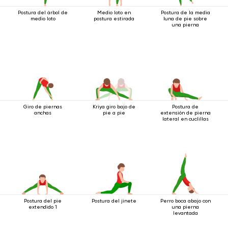
Postura del árbol de
Medio loto en
Postura de la media
medio loto
postura estirada
luna de pie sobre
una pierna
Kriya giro bajo de
Postura de
Giro de piernas
pie a pie
extensión de pierna
anchas
lateral en cuclillas
Postura del pie
Postura del jinete
Perro boca abajo con
extendido 1
una pierna
levantada