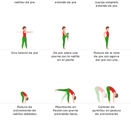
rodillas de pie
estando de pie
cuerpo completo
estando de pie
Giro lateral de pie
De pie sobre una
Postura de la rana
pierna con la rodilla
de pie con agarre
en el pecho
del pie con una
mano
Postura de
Movimiento en
Caminar de
estiramiento de
flexión con pierna
puntillas en postura
rodillas dobladas
extendida hacia
de estiramiento
arriba.