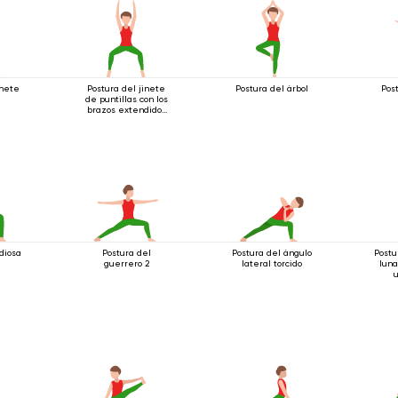
inete
Postura del jinete
Postura del árbol
Post
de puntillas con los
brazos extendidos
hacia arriba
 diosa
Postura del
Postura del ángulo
Postu
guerrero 2
lateral torcido
luna