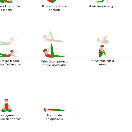
ura 1 del sabio
Postura del barco
Movimiento del gato
Marichi
sentado
tura de media
Kriya rollo hacia
Kriya 2 con piernas
sta Movimiento
atrás
arriba acostadas
2
Pranayama
Postura de
iración alterna"
relajación 3