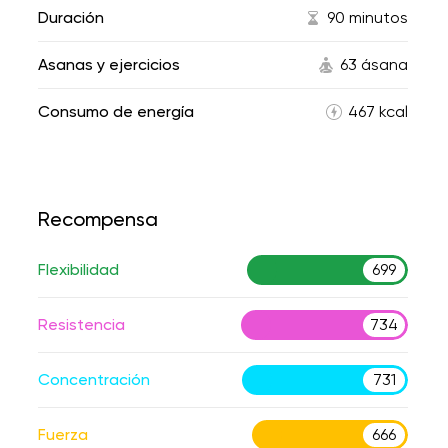
Duración
90 minutos
Asanas y ejercicios
63 ásana
Consumo de energía
467 kcal
Recompensa
Flexibilidad
699
Resistencia
734
Concentración
731
Fuerza
666