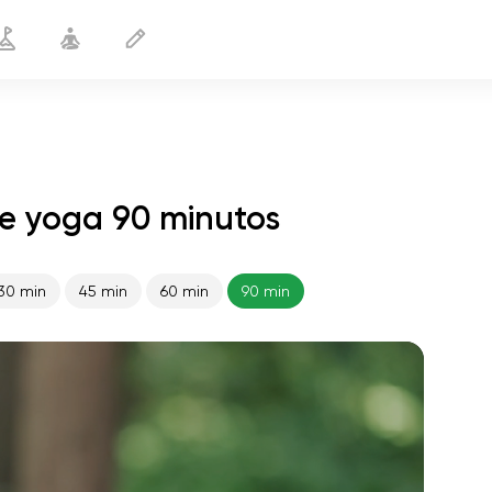
e yoga 90 minutos
30 min
45 min
60 min
90 min
vuelo del alma
01:44
paz interior
01:27