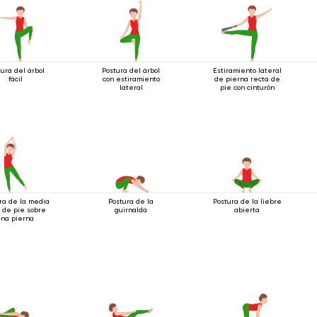
ura del árbol
Postura del árbol
Estiramiento lateral
fácil
con estiramiento
de pierna recta de
lateral
pie con cinturón
ra de la media
Postura de la
Postura de la liebre
 de pie sobre
guirnalda
abierta
una pierna