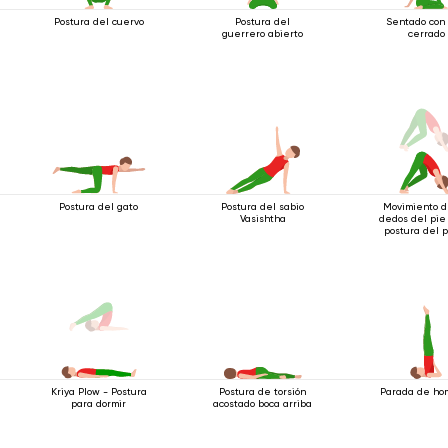
Postura del cuervo
Postura del
Sentado con 
guerrero abierto
cerrado
Postura del gato
Postura del sabio
Movimiento d
Vasishtha
dedos del pie
postura del 
boca abaj
Postura de torsión
Parada de ho
Kriya Plow - Postura
acostado boca arriba
para dormir