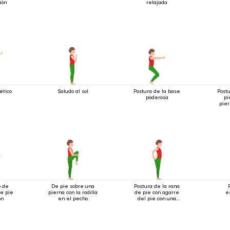
ión
relajada
ético
Saludo al sol
Postura de la base
Post
poderosa
pi
pier
h
o de
De pie sobre una
Postura de la rana
de pie
pierna con la rodilla
de pie con agarre
e
ón
en el pecho
del pie con una
mano