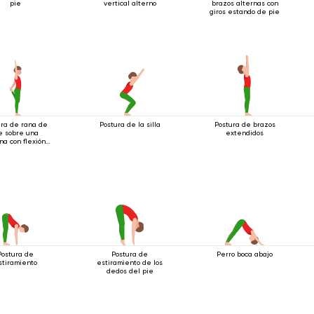
pie
vertical alterno
brazos alternas con
giros estando de pie
ura de rana de
Postura de la silla
Postura de brazos
e sobre una
extendidos
na con flexión
acia atrás
Postura de
Postura de
Perro boca abajo
stiramiento
estiramiento de los
dedos del pie