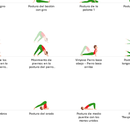
giro
Postura del bastón
Postura de la
Post
con giro
paloma 1
e los
Movimiento de
Vinyasa Perro boca
Pos
 en la
piernas en la
abajo - Perro boca
lango
perro
postura del perro
arriba
o
boca abajo
mbros
Postura del arado
Postura de medio
puente con las
"Resp
manos unidas