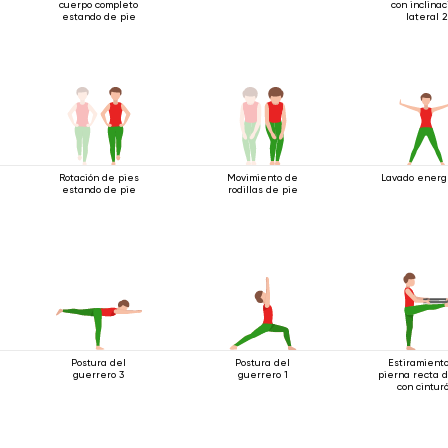
cuerpo completo
con inclinac
estando de pie
lateral 2
Rotación de pies
Movimiento de
Lavado energ
estando de pie
rodillas de pie
Postura del
Postura del
Estiramient
guerrero 3
guerrero 1
pierna recta 
con cintur