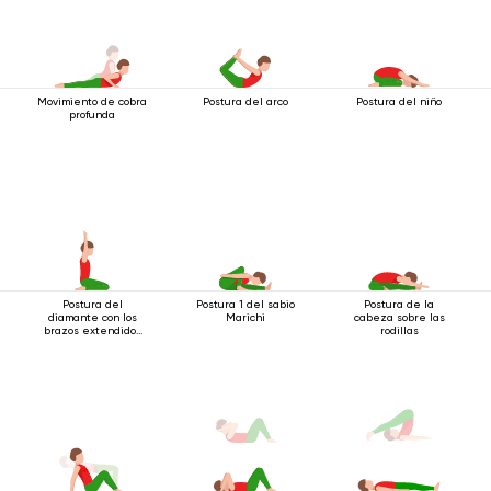
Movimiento de cobra
Postura del arco
Postura del niño
profunda
Postura del
Postura 1 del sabio
Postura de la
diamante con los
Marichi
cabeza sobre las
brazos extendidos
rodillas
hacia arriba