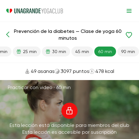
Prevención de la diabetes — Clase de yoga 60
Lecciones preparadas
Diabetes
minutos
 min
25 min
30 min
45 min
60 min
90 min
49 asanas
3097 puntos
478 kcal
Practicar con video ·
60 min
Esta lección está disponible para miembros del club
Esta lección es accesible por suscripción