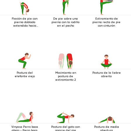
Flexión de pie con
De pie sobre una
Estiramiento de
pierna doblada
pierna con la rodilla
pierna recta de pie
extendida hacia
en el pecho
con cinturón
arriba
Postura del
Movimiento en
Postura de la liebre
elefante viejo
postura de
abierta
estiramiento 2
Vinyasa Perro boca
Postura del gato con
Postura de media
abajo - Perro boca
agarre del pie
abertura