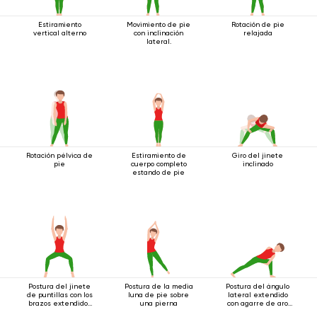
Estiramiento
Movimiento de pie
Rotación de pie
vertical alterno
con inclinación
relajada
lateral.
Rotación pélvica de
Estiramiento de
Giro del jinete
pie
cuerpo completo
inclinado
estando de pie
Postura del jinete
Postura de la media
Postura del ángulo
de puntillas con los
luna de pie sobre
lateral extendido
brazos extendidos
una pierna
con agarre de aro
hacia arriba
debajo de la rodilla