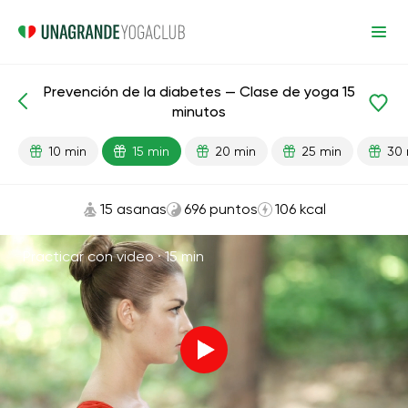
Prevención de la diabetes — Clase de yoga 15
Lecciones preparadas
Diabetes
minutos
10 min
15 min
20 min
25 min
30 
15 asanas
696 puntos
106 kcal
Practicar con video ·
15 min