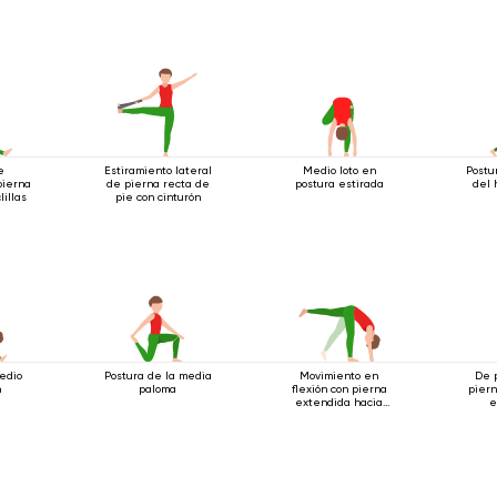
estando de pie.
e
Estiramiento lateral
Medio loto en
Postu
pierna
de pierna recta de
postura estirada
del 
lillas
pie con cinturón
edio
Postura de la media
Movimiento en
De 
n
paloma
flexión con pierna
piern
extendida hacia
e
arriba.