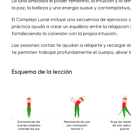
La luna simboliza el poder femenino, la intuición y la ar
la paz, la belleza y una energía suave y contemplativa, 
El Complejo Lunar incluye una secuencia de ejercicios 
práctica ayuda a crear un equilibrio entre la relajació
fortaleciendo la conexión con la propia intuición.
Las sesiones cortas te ayudan a relajarte y recargar 
te permiten trabajar profundamente el cuerpo, aliviar la t
Esquema de la lección
Estiramiento de
Movimiento de pie
Kriya de medi
cuerpo completo
con inclinación
de pie sobre
estando de pie
lateral 2
pierna