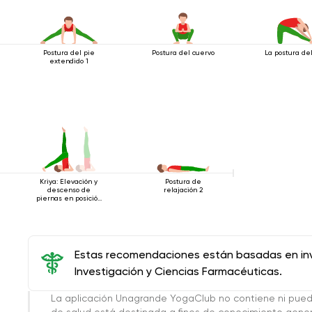
Postura del pie
Postura del cuervo
La postura de
extendido 1
Postura de
Kriya: Elevación y
relajación 2
descenso de
piernas en posición
de hombros
Estas recomendaciones están basadas en inve
Investigación y Ciencias Farmacéuticas.
La aplicación Unagrande YogaClub no contiene ni pue
de salud está destinada a fines de conocimiento genera