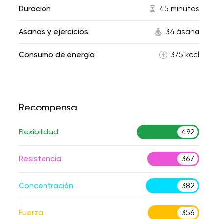
Duración
45 minutos
Asanas y ejercicios
34 ásana
Consumo de energía
375 kcal
Recompensa
Flexibilidad
492
Resistencia
367
Concentración
382
Fuerza
356