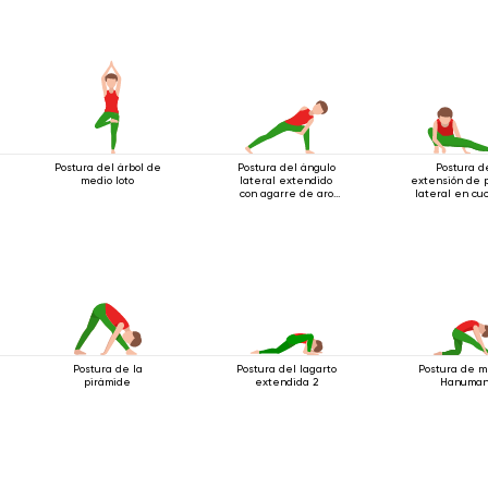
Postura del árbol de
Postura del ángulo
Postura d
medio loto
lateral extendido
extensión de 
con agarre de aro
lateral en cuc
debajo de la rodilla
Postura de la
Postura del lagarto
Postura de m
pirámide
extendida 2
Hanuma