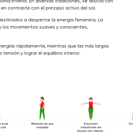
monía interior. En diversas tradiciones, se asocia con
en contraste con el principio activo del sol.
destinados a despertar la energía femenina. La
n y los movimientos suaves y conscientes,
energías rápidamente, mientras que las más largas
ensión y lograr el equilibrio interior.
a luna
Rotación de pie
Extensión
Gi
 una
relajada
simultánea de
brazos con rotación