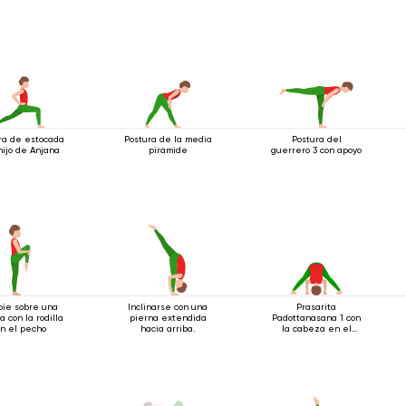
ra de estocada
Postura de la media
Postura del
hijo de Anjana
pirámide
guerrero 3 con apoyo
pie sobre una
Inclinarse con una
Prasarita
a con la rodilla
pierna extendida
Padottanasana 1 con
n el pecho
hacia arriba.
la cabeza en el
suelo