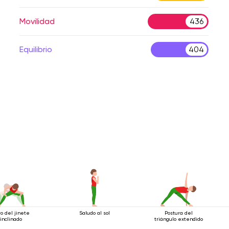
Movilidad
436
Equilibrio
404
ro del jinete
Saludo al sol
Postura del
inclinado
triángulo extendido