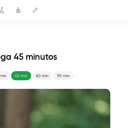
oga 45 minutos
min
45 min
60 min
90 min
vuelo del alma
01:44
paz interior
01:27