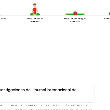
l rayo
Postura de la
Postura del ángulo
Senta
mariposa
sentado
stigaciones del Journal Internacional de
de contener recomendaciones de salud. La información
l y no sustituye a la consulta profesional de un médico.