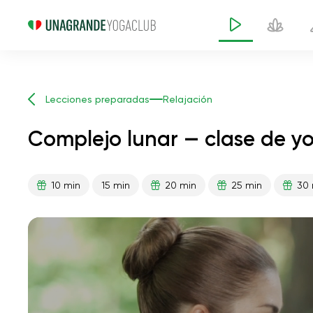
Lecciones preparadas
Relajación
Complejo lunar — clase de y
10 min
15 min
20 min
25 min
30 