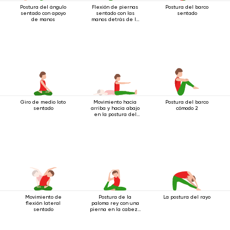
Postura del ángulo
Flexión de piernas
Postura del barco
sentado con apoyo
sentado con las
sentado
de manos
manos detrás de la
espalda
Giro de medio loto
Movimiento hacia
Postura del barco
sentado
arriba y hacia abajo
cómodo 2
en la postura del
bastón
Movimiento de
Postura de la
La postura del rayo
flexión lateral
paloma rey con una
sentado
pierna en la cabeza
2