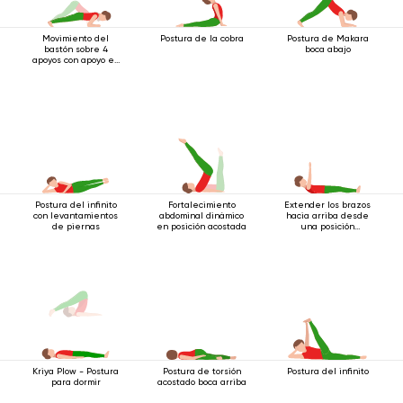
Movimiento del
Postura de la cobra
Postura de Makara
bastón sobre 4
boca abajo
apoyos con apoyo en
los codos
Postura del infinito
Fortalecimiento
Extender los brazos
con levantamientos
abdominal dinámico
hacia arriba desde
de piernas
en posición acostada
una posición
acostada
Postura de torsión
Postura del infinito
Kriya Plow - Postura
acostado boca arriba
para dormir