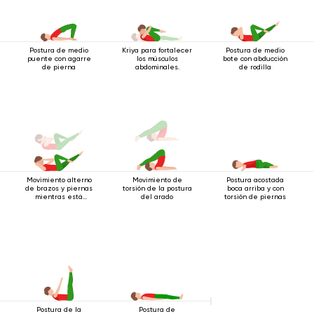
Postura de medio
Kriya para fortalecer
Postura de medio
puente con agarre
los músculos
bote con abducción
de pierna
abdominales.
de rodilla
Movimiento alterno
Movimiento de
Postura acostada
de brazos y piernas
torsión de la postura
boca arriba y con
mientras está
del arado
torsión de piernas
acostado boca
arriba.
Postura de la
Postura de