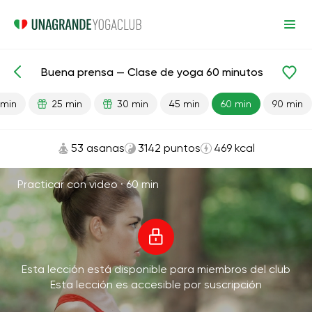
Buena prensa — Clase de yoga 60 minutos
Lecciones preparadas
Prensa
 min
25 min
30 min
45 min
60 min
90 min
53 asanas
3142 puntos
469 kcal
Practicar con video ·
60 min
Esta lección está disponible para miembros del club
Esta lección es accesible por suscripción