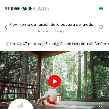
Movimiento de torsión de la postura del arado
Asanas y ejercicios
Poses invertidas
Parivritta hala-kriya
1 min
47 puntos
5 kcal
Poses invertidas
Dinámi