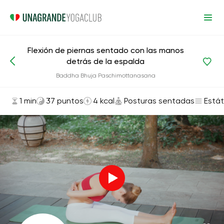
Flexión de piernas sentado con las manos
detrás de la espalda
Asanas y ejercicios
Posturas sentadas
Baddha Bhuja Paschimottanasana
1 min
37 puntos
4 kcal
Posturas sentadas
Estát