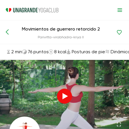
Movimientos de guerrero retorcido 2
Asanas y ejercicios
Posturas de pie
Parivrtta-virabhadra-kriya II
2 min
76 puntos
8 kcal
Posturas de pie
Dinámic