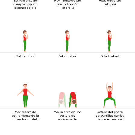
Estiramiento de
Movimiento de pie
Rotación de pie
cuerpo completo
con inclinación
relajada
estando de pie
lateral 2
Saludo al sol
Saludo al sol
Saludo al sol
Movimiento de
Movimiento en una
Postura del jinete
estiramiento de la
postura de
de puntillas con los
línea frontal del
estiramiento
brazos extendidos
cuerpo.
hacia arriba