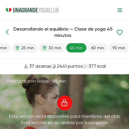
Desarrollando el equilibrio — Clase de yoga 45
Lecciones preparadas
Balance
minutos
 min
25 min
30 min
45 min
60 min
90 min
37 asanas
2441 puntos
377 kcal
Practicar con video ·
45 min
Esta lección está disponible para miembros del club
Esta lección es accesible por suscripción