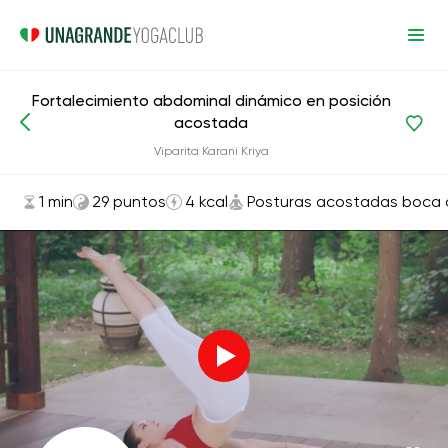
Fortalecimiento abdominal dinámico en posición
acostada
Asanas y ejercicios
Posturas acostadas boca arriba
Viparita Karani Kriya
1 min
29 puntos
4 kcal
Posturas acostadas boca a