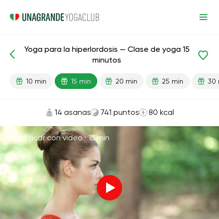
Yoga para la hiperlordosis — Clase de yoga 15
Lecciones preparadas
Región lumbar
Atrás
minutos
10 min
15 min
20 min
25 min
30 
14 asanas
741 puntos
80 kcal
Practicar con video ·
15 min