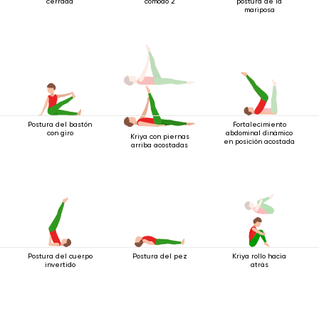
cerrada
cómodo 2
postura de la
mariposa
Postura del bastón
Fortalecimiento
con giro
abdominal dinámico
Kriya con piernas
en posición acostada
arriba acostadas
Postura del cuerpo
Postura del pez
Kriya rollo hacia
invertido
atrás