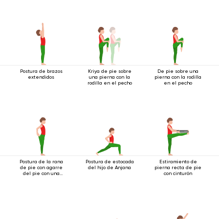
Postura de brazos
Kriya de pie sobre
De pie sobre una
extendidos
una pierna con la
pierna con la rodilla
rodilla en el pecho
en el pecho
Postura de la rana
Postura de estocada
Estiramiento de
de pie con agarre
del hijo de Anjana
pierna recta de pie
del pie con una
con cinturón
mano