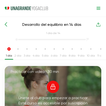
Desarrollo del equilibrio en 14 días
Cursos intensivos de yoga
Balance
1
día de 14
1 día
2 día
3 día
4 día
5 día
6 día
7 día
8 día
9 día
10 día
11 día
Practicar con video ·
30 min
Únete al club para empezar a practicar
Este curso es accesible por suscripción