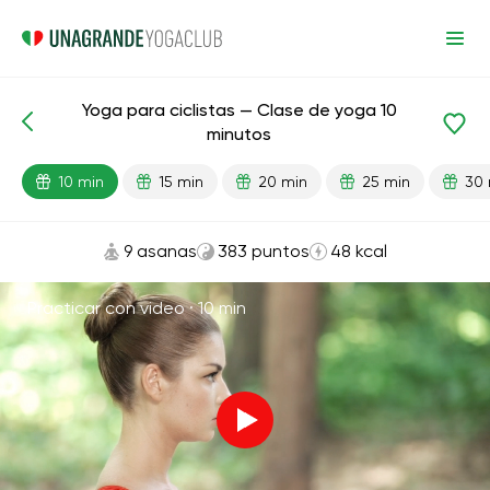
Yoga para ciclistas — Clase de yoga 10
Lecciones preparadas
Deporte
minutos
10 min
15 min
20 min
25 min
30 
9 asanas
383 puntos
48 kcal
Practicar con video ·
10 min