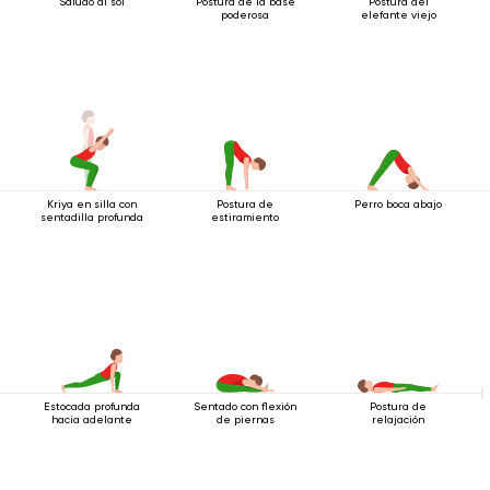
Saludo al sol
Postura de la base
Postura del
poderosa
elefante viejo
Kriya en silla con
Postura de
Perro boca abajo
sentadilla profunda
estiramiento
Estocada profunda
Sentado con flexión
Postura de
hacia adelante
de piernas
relajación