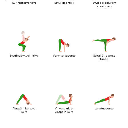
Aurinkotervehdys
Soturiasento 1
Syvä askelkyykky
eteenpäin
Syväkyykkytuoli Kriya
Venyttelyasento
Soturi 3 -asento
tuella
Alaspäin katsova
Vinyasa alas-
Lankkuasento
koira
ylöspäin koira