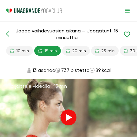
Jooga vaihdevuosien aikana — Joogatunti 15
Valmiit oppitunnit
Ikä
minuuttia
10 min
15 min
20 min
25 min
30 
13 asanaa
737 pistettä
89 kcal
Harjoittele videolla ·
15 min