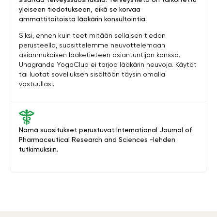
yleiseen tiedotukseen, eikä se korvaa
ammattitaitoista lääkärin konsultointia.
Siksi, ennen kuin teet mitään sellaisen tiedon
perusteella, suosittelemme neuvottelemaan
asianmukaisen lääketieteen asiantuntijan kanssa.
Unagrande YogaClub ei tarjoa lääkärin neuvoja. Käytät
tai luotat sovelluksen sisältöön täysin omalla
vastuullasi.
Nämä suositukset perustuvat International Journal of
Pharmaceutical Research and Sciences -lehden
tutkimuksiin.