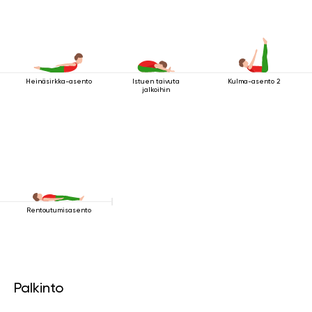
Heinäsirkka-asento
Istuen taivuta
Kulma-asento 2
jalkoihin
Rentoutumisasento
Palkinto