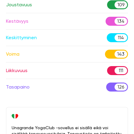
Joustavuus
109
Kestävyys
134
Keskittyminen
114
Voima
143
Liikkuvuus
111
Tasapaino
126
Unagrande YogaClub -sovellus ei sisällä eikä voi
sisältää terveyssuosituksia. Terveystieto on tarkoitettu