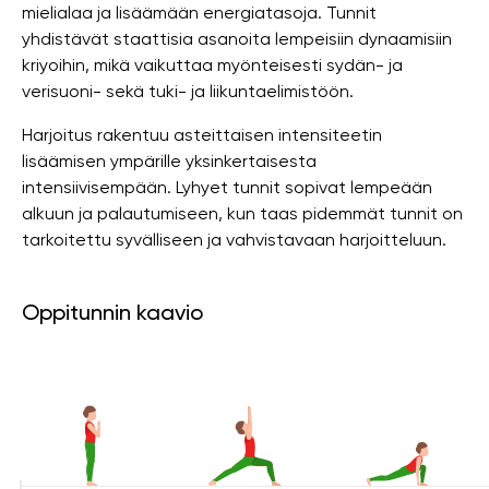
mielialaa ja lisäämään energiatasoja. Tunnit
yhdistävät staattisia asanoita lempeisiin dynaamisiin
kriyoihin, mikä vaikuttaa myönteisesti sydän- ja
verisuoni- sekä tuki- ja liikuntaelimistöön.
Harjoitus rakentuu asteittaisen intensiteetin
lisäämisen ympärille yksinkertaisesta
intensiivisempään. Lyhyet tunnit sopivat lempeään
alkuun ja palautumiseen, kun taas pidemmät tunnit on
tarkoitettu syvälliseen ja vahvistavaan harjoitteluun.
Oppitunnin kaavio