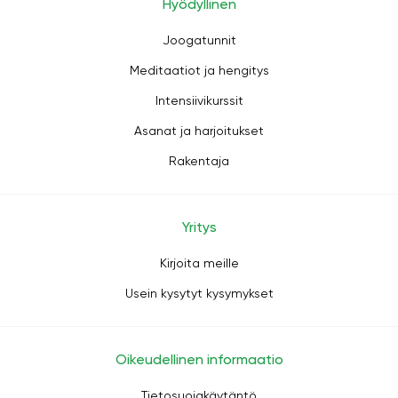
Hyödyllinen
Joogatunnit
Meditaatiot ja hengitys
Intensiivikurssit
Asanat ja harjoitukset
Rakentaja
Yritys
Kirjoita meille
Usein kysytyt kysymykset
Oikeudellinen informaatio
Tietosuojakäytäntö