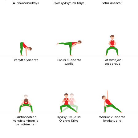
Aurinkotervehdys
Syväkyykkytuoli Kriya
Soturiasento 1
Venyttelyasento
Soturi 3 -asento
Ratsastajan
tuella
poseeraus
Lantionpohjan
Kyykky Sivujalka
Warrior 2 -asento
vahvistaminen ja
Ojenna Kriya
lonkkatuella
venyttäminen