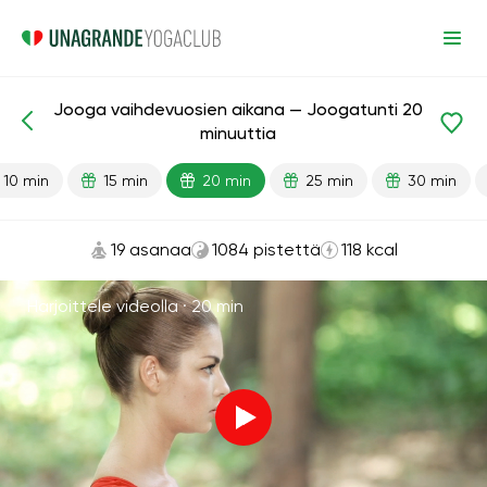
Jooga vaihdevuosien aikana — Joogatunti 20
Valmiit oppitunnit
Ikä
minuuttia
10 min
15 min
20 min
25 min
30 min
19 asanaa
1084 pistettä
118 kcal
Harjoittele videolla ·
20 min