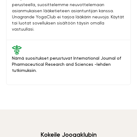
perusteella, suosittelemme neuvottelemaan
asianmukaisen lääketieteen asiantuntijan kanssa.
Unagrande YogaClub ei tarjoa lääkärin neuvoja. Käytät
tai luotat sovelluksen sisältöön täysin omalla
vastuullasi.
Nämä suositukset perustuvat International Journal of
Pharmaceutical Research and Sciences -lehden
tutkimuksiin.
Kokeile Joogaklubin