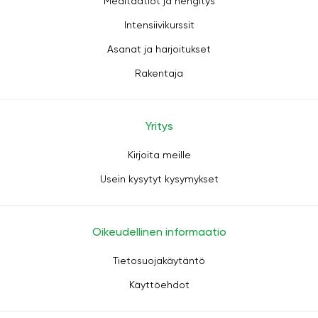
Meditaatiot ja hengitys
Intensiivikurssit
Asanat ja harjoitukset
Rakentaja
Yritys
Kirjoita meille
Usein kysytyt kysymykset
Oikeudellinen informaatio
Tietosuojakäytäntö
Käyttöehdot