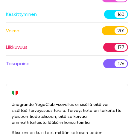
Keskittyminen
160
Voima
201
Liikkuvuus
177
Tasapaino
176
Unagrande YogaClub -sovellus ei sisällä eikä voi
sisältää terveyssuosituksia. Terveystieto on tarkoitettu
yleiseen tiedotukseen, eikä se korvaa
ammattitaitoista lääkärin konsultointia.
Siksi, ennen kuin teet mitään sellaisen tiedon