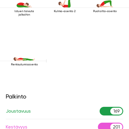
Istuen taivuta
Kulma-asento 2
Puolisilta-asento
jalkoihin
Rentoutumisasento
Palkinto
Joustavuus
169
Kestävyys
201