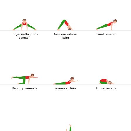
Laajennettu jalka-
Alaspäin katsova
Lankkuasento
asento 1
koira
Kissan poseeraus
Käärmeen liike
Lapsen asento