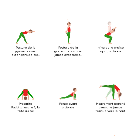
Posture de la
Posture de la
Kriya de la chaise
pyramide avec
grenouille sur une
squat profonde
extensions de bras
jambe avec flexion
vers l'avant
arrière
Prasarita
Fente avant
Mouvement penché
Padottanasana 1, la
profonde
avec une jambe
tête au sol
tendue vers le haut