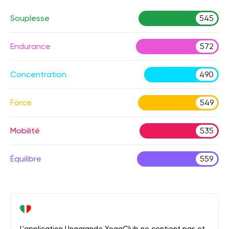
Souplesse
545
Endurance
572
Concentration
490
Force
549
Mobilité
535
Équilibre
559
L'application Unagrande YogaClub ne contient pas et