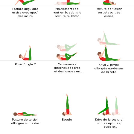
Posture angulaire
Mouvements de
Posture de flexion
assise avec appui
haut en bas dans la
en trois parties
des mains
posture du bâton
assise
Pose d'angle 2
Mouvements
Kriya 2, jambe
alternés des bras
allongée au-dessus
et des jambes en
de la tête
position allongée
sur le dos
Posture de torsion
Épaule
Kriya de la posture
allongée sur le dos
sur les épaules,
levée et
abaissement des
jambes