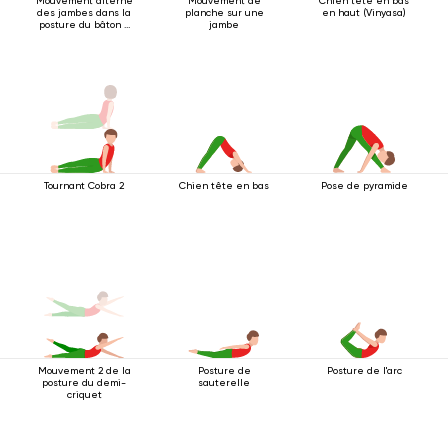
Mouvement alterné
Mouvement de
Chien tête en bas
des jambes dans la
planche sur une
en haut (Vinyasa)
posture du bâton à
jambe
quatre pattes
Tournant Cobra 2
Chien tête en bas
Pose de pyramide
Mouvement 2 de la
Posture de
Posture de l'arc
posture du demi-
sauterelle
criquet