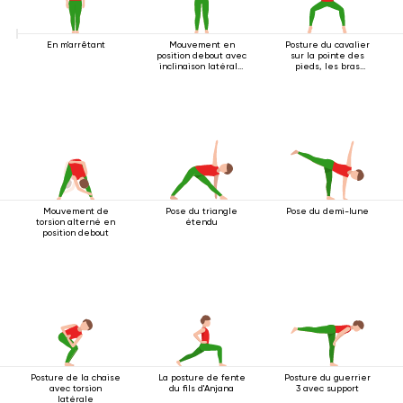
En m'arrêtant
Mouvement en
Posture du cavalier
position debout avec
sur la pointe des
inclinaison latérale
pieds, les bras
2
tendus au-dessus
de la tête
Mouvement de
Pose du triangle
Pose du demi-lune
torsion alterné en
étendu
position debout
Posture de la chaise
La posture de fente
Posture du guerrier
avec torsion
du fils d'Anjana
3 avec support
latérale