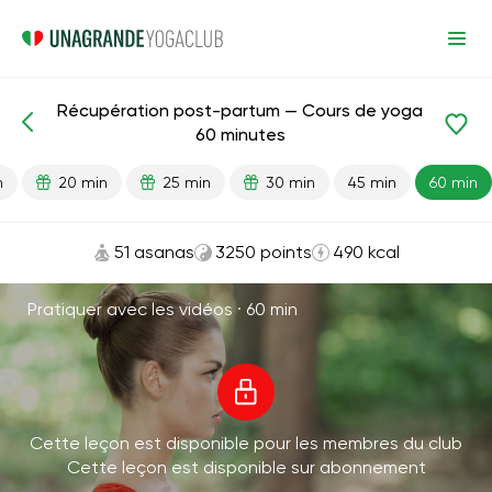
Récupération post-partum — Cours de yoga
Leçons prêtes
Grossesse
Après l'accouchement
60 minutes
n
20 min
25 min
30 min
45 min
60 min
51 asanas
3250 points
490 kcal
Pratiquer avec les vidéos ·
60 min
Cette leçon est disponible pour les membres du club
Cette leçon est disponible sur abonnement