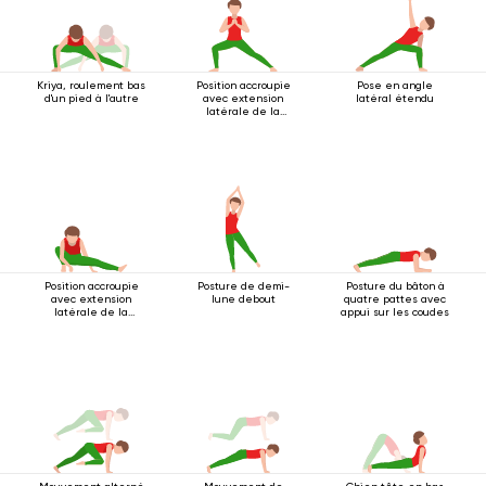
Kriya, roulement bas
Position accroupie
Pose en angle
d'un pied à l'autre
avec extension
latéral étendu
latérale de la
jambe
Position accroupie
Posture de demi-
Posture du bâton à
avec extension
lune debout
quatre pattes avec
latérale de la
appui sur les coudes
jambe