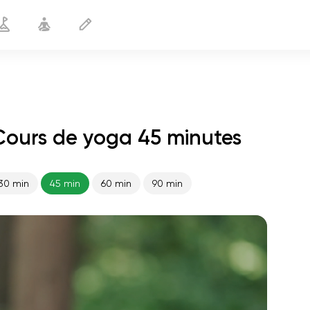
Cours de yoga 45 minutes
30 min
45 min
60 min
90 min
le vol de l'âme
01:44
paix intérieure
01:27