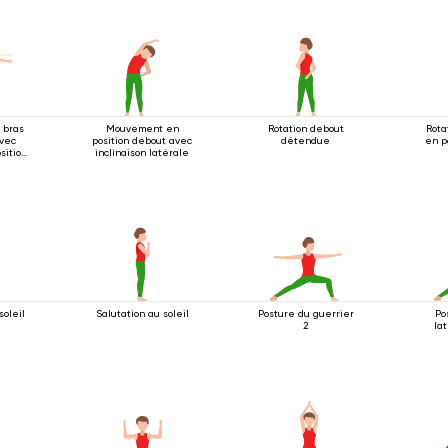
 bras
Mouvement en
Rotation debout
Rota
vec
position debout avec
détendue
en p
sition
inclinaison latérale
soleil
Salutation au soleil
Posture du guerrier
Po
2
la