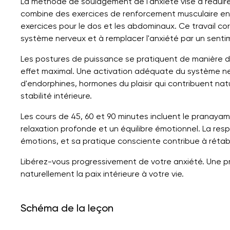
La méthode de soulagement de l'anxiété vise à réduire l'
combine des exercices de renforcement musculaire en 
exercices pour le dos et les abdominaux. Ce travail cor
système nerveux et à remplacer l'anxiété par un senti
Les postures de puissance se pratiquent de manière dy
effet maximal. Une activation adéquate du système n
d'endorphines, hormones du plaisir qui contribuent natu
stabilité intérieure.
Les cours de 45, 60 et 90 minutes incluent le pranayam
relaxation profonde et un équilibre émotionnel. La respi
émotions, et sa pratique consciente contribue à rétablir
Libérez-vous progressivement de votre anxiété. Une pr
naturellement la paix intérieure à votre vie.
Schéma de la leçon