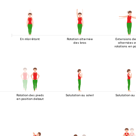
En m'arrêtant
Rotation alternée
Extensions de
des bras
alternées a
rotations en po
debout
Rotation des pieds
Salutation au soleil
Salutation au 
en position debout