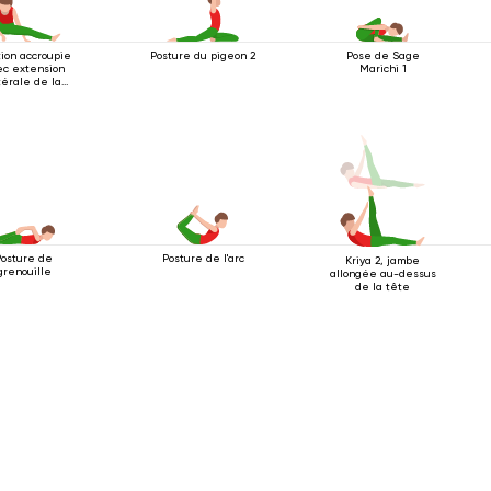
tion accroupie
Posture du pigeon 2
Pose de Sage
ec extension
Marichi 1
térale de la
jambe
Posture de
Posture de l'arc
Kriya 2, jambe
grenouille
allongée au-dessus
de la tête