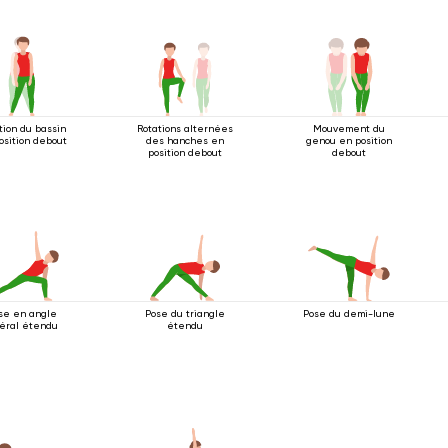
tion du bassin
Rotations alternées
Mouvement du
osition debout
des hanches en
genou en position
position debout
debout
se en angle
Pose du triangle
Pose du demi-lune
téral étendu
étendu