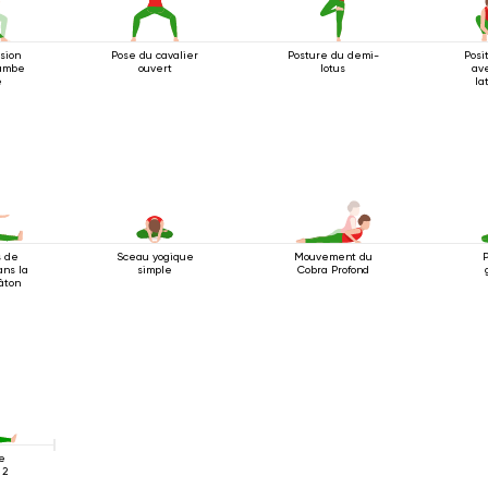
nsion
Pose du cavalier
Posture du demi-
Posi
jambe
ouvert
lotus
av
e
la
 de
Sceau yogique
Mouvement du
ans la
simple
Cobra Profond
âton
e
 2