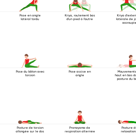
Pose en angle
Kriya, roulement bas
Kriya d'exte
latéral tordu
d'un pied à l'autre
latérale de 
accroupi
Pose du bâton avec
Pose assise en
Mouvements
torsion
angle
haut en bas d
posture du b
Posture de torsion
Pranayama de
Posture d
allongée sur le dos
respiration alternée
relaxation