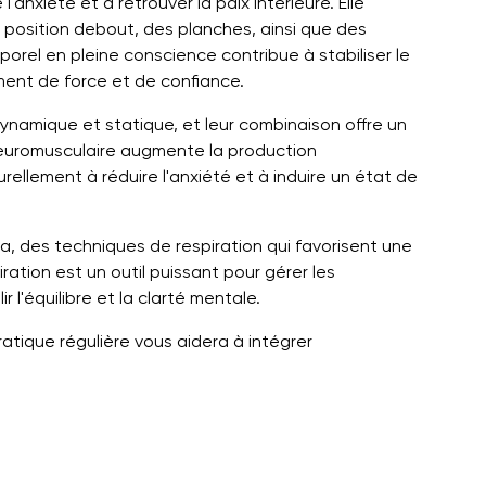
anxiété et à retrouver la paix intérieure. Elle
position debout, des planches, ainsi que des
porel en pleine conscience contribue à stabiliser le
ment de force et de confiance.
namique et statique, et leur combinaison offre un
euromusculaire augmente la production
rellement à réduire l'anxiété et à induire un état de
a, des techniques de respiration qui favorisent une
ration est un outil puissant pour gérer les
 l'équilibre et la clarté mentale.
atique régulière vous aidera à intégrer