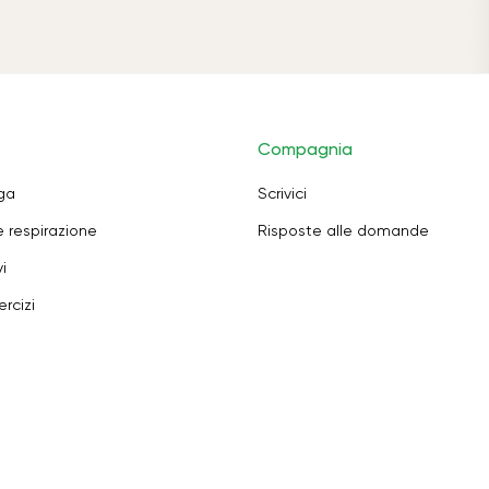
Compagnia
oga
Scrivici
e respirazione
Risposte alle domande
i
rcizi