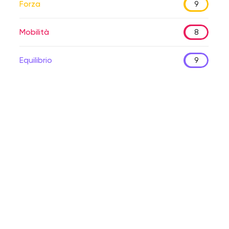
Forza
9
Mobilità
8
Equilibrio
9