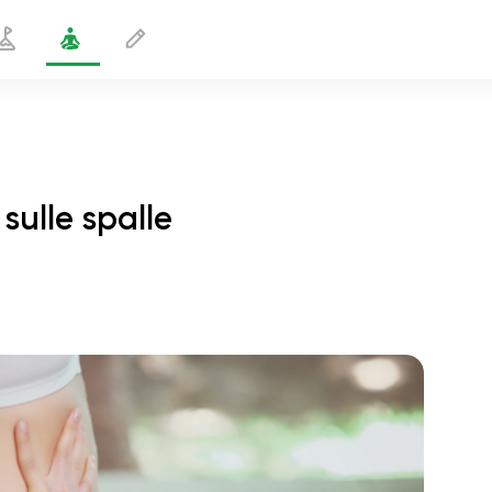
sulle spalle
ya Boat seduto – Verticale sulle spalle
1 min
volo dell'anima
01:44