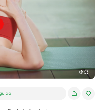
pace interiore
01:27
sogni mattutini
01:34
freschezza della foresta
05:00
Voce dell'istruttore
pioggia estiva
02:00
silenzio di montagna
02:00
brezza marina
02:00
la voce del vento
02:00
foresta di primavera
02:00
guida