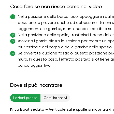
Cosa fare se non riesce come nel video
Nella posizione della barca, puoi appoggiare i pal
1
posizione, e provare anche ad abbassare i talloni s
leggermente le gambe, mantenendo l'equilibrio sui 
Nella posizione delle spalle, trasferisci il peso del 
2
Avvicina i gomiti dietro la schiena per creare un a
3
più verticale del corpo e delle gambe nello spazio.
Se avvertite qualche fastidio, questa posizione pu
4
muro. In questo caso, l'effetto positivo si ottiene g
carico aggiuntivo.
Dove si può incontrare
Lezioni pronte
Corsi intensivi
Kriya Boat seduto – Verticale sulle spalle
si incontra
4 