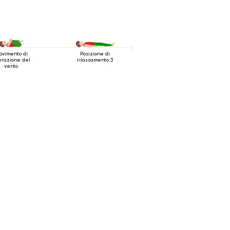
ovimento di
Posizione di
erazione del
rilassamento 3
vento