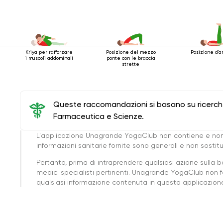
Kriya per rafforzare
Posizione del mezzo
Posizione d'a
i muscoli addominali
ponte con le braccia
strette
Queste raccomandazioni si basano su ricerche 
Farmaceutica e Scienze.
L'applicazione Unagrande YogaClub non contiene e non
informazioni sanitarie fornite sono generali e non sost
Pertanto, prima di intraprendere qualsiasi azione sulla 
medici specialisti pertinenti. Unagrande YogaClub non f
qualsiasi informazione contenuta in questa applicazione 