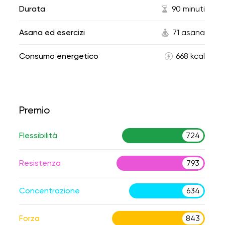
Durata
90 minuti
Asana ed esercizi
71 asana
Consumo energetico
668 kcal
Premio
Flessibilità
724
Resistenza
793
Concentrazione
634
Forza
843