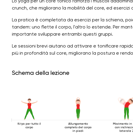
Lo yoga per un core tonico rafforza i muscoli addominali,
crunch, che migliorano la mobilità del core, ed esercizi d
La pratica è completata da esercizi per la schiena, poi
tandem: uno flette il corpo, l'altro lo estende. Per ma
importante sviluppare entrambi questi gruppi.
Le sessioni brevi aiutano ad attivare e tonificare rapi
più in profondità sul core, migliorano la postura e rendon
Schema della lezione
Kriya per tutto il
Allungamento
Movimento in 
corpo
completo del corpo
con inclinaz
in piedi
laterale 