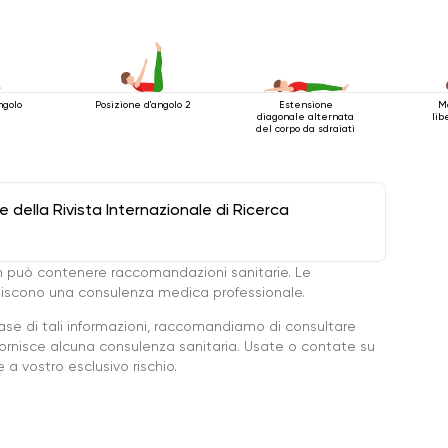
ngolo
Posizione d'angolo 2
Estensione
M
diagonale alternata
lib
del corpo da sdraiati
della Rivista Internazionale di Ricerca
 può contenere raccomandazioni sanitarie. Le
ituiscono una consulenza medica professionale.
base di tali informazioni, raccomandiamo di consultare
ornisce alcuna consulenza sanitaria. Usate o contate su
a vostro esclusivo rischio.