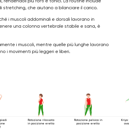
 rendendoli più forti e tonici. La routine include
i stretching, che aiutano a bilanciare il carico.
ché i muscoli addominali e dorsali lavorano in
ntenere una colonna vertebrale stabile e sana, è
damente i muscoli, mentre quelle più lunghe lavorano
o i movimenti più leggeri e liberi.
piedi
Rotazione rilassata
Rotazione pelvica in
Kriya
ione
in posizione eretta
posizione eretta
ava
2