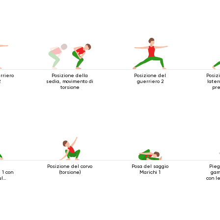
rriero
Posizione della
Posizione del
Posiz
2
sedia, movimento di
guerriero 2
later
torsione
pre
sott
Posizione del corvo
Posa del saggio
Pieg
 1 con
(torsione)
Marichi 1
gam
ul
con l
o