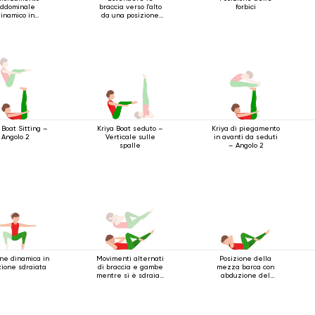
ddominale
braccia verso l'alto
forbici
inamico in
da una posizione
zione sdraiata
sdraiata
 Boat Sitting –
Kriya di piegamento
Kriya Boat seduto –
Angolo 2
in avanti da seduti
Verticale sulle
– Angolo 2
spalle
one dinamica in
Movimenti alternati
Posizione della
zione sdraiata
di braccia e gambe
mezza barca con
mentre si è sdraiati
abduzione del
sulla schiena
ginocchio