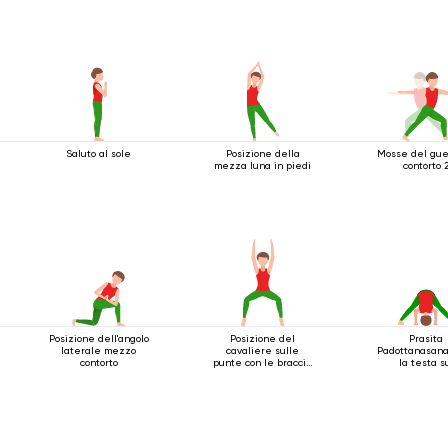
Saluto al sole
Posizione della
Mosse del gue
mezza luna in piedi
contorto 
Posizione dell'angolo
Posizione del
Prasita
laterale mezzo
cavaliere sulle
Padottanasana
contorto
punte con le braccia
la testa s
estese sopra la
paviment
testa