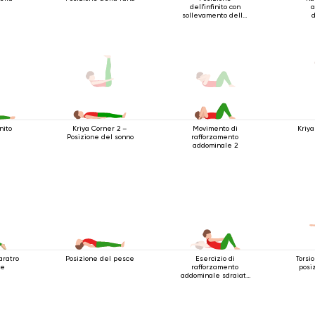
dell'infinito con
a
sollevamento delle
d
gambe
posi
inito
Movimento di
Kriya
Kriya Corner 2 –
rafforzamento
Posizione del sonno
addominale 2
aratro
Posizione del pesce
Esercizio di
Torsi
ne
rafforzamento
posi
addominale sdraiato
sulla schiena