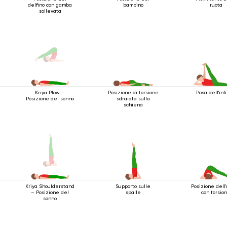
delfino con gamba
bambino
ruota
sollevata
Posizione di torsione
Posa dell'inf
Kriya Plow –
sdraiata sulla
Posizione del sonno
schiena
Supporto sulle
Posizione dell'
Kriya Shoulderstand
spalle
con torsio
– Posizione del
sonno