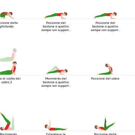
izione della
Posizione del
Posizione del
ghirlanda
bastone a quattro
bastone a quattro
zampe con supporto
zampe con supporto
per i gomiti
per i gomiti
 di svolta del
Movimento del
Posizione del cobra
cobra 2
bastone a quattro
zampe con supporto
per i gomiti
fforzamento
Estendere le
Posizione delle