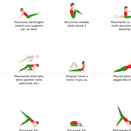
Posizione dell'angolo
Posizione comoda
Movimento su 
seduto con supporto
della barca 2
nella posizio
per le mani
bastone
Movimento alternato
Vinyasa Cane a
Mezza posa
delle gambe nella
testa in giù-su
saggio Vasis
posizione del
bastone a quattro
gambe
Posizione del
Posizione del
Movimento d