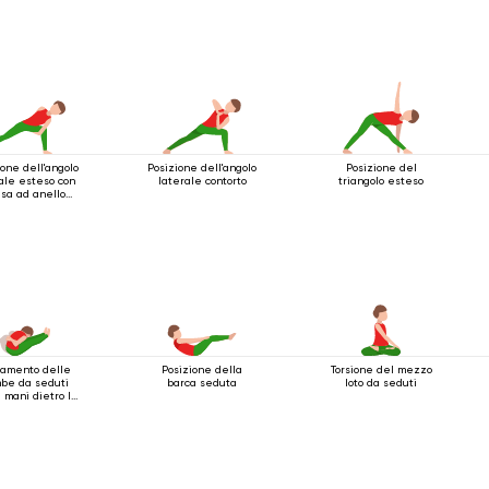
ione dell'angolo
Posizione dell'angolo
Posizione del
ale esteso con
laterale contorto
triangolo esteso
sa ad anello
o il ginocchio
amento delle
Posizione della
Torsione del mezzo
be da seduti
barca seduta
loto da seduti
e mani dietro la
schiena