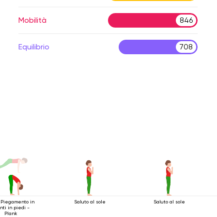
Mobilità
846
Equilibrio
708
: Piegamento in
Saluto al sole
Saluto al sole
nti in piedi -
Plank