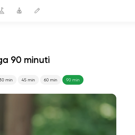
ga 90 minuti
30 min
45 min
60 min
90 min
volo dell'anima
01:44
pace interiore
01:27