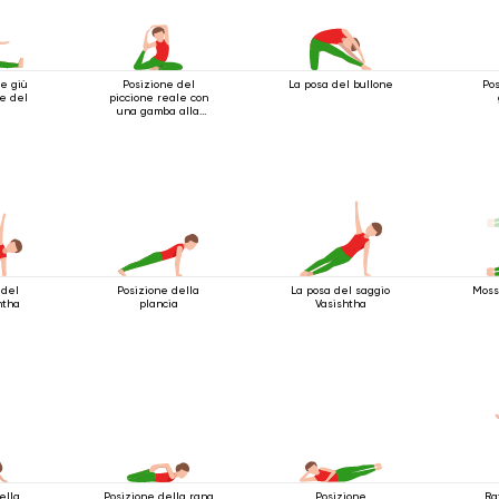
e giù
Posizione del
La posa del bullone
Pos
ne del
piccione reale con
una gamba alla
testa 2
 del
Posizione della
La posa del saggio
Mossa
htha
plancia
Vasishtha
ella
Posizione della rana
Posizione
Ra