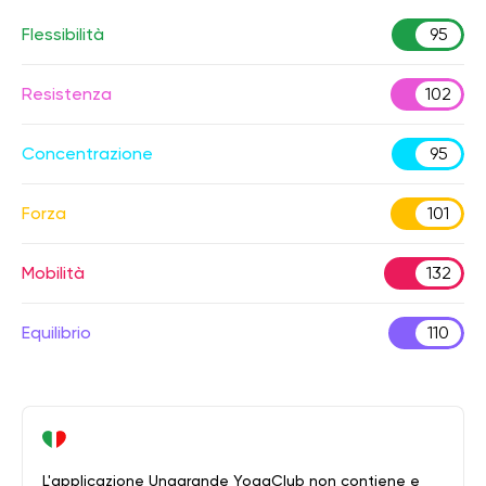
Flessibilità
95
Resistenza
102
Concentrazione
95
Forza
101
Mobilità
132
Equilibrio
110
L'applicazione Unagrande YogaClub non contiene e