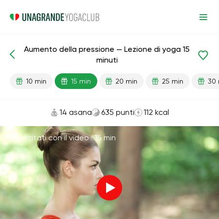
Aumento della pressione — Lezione di yoga 15
Lezioni pronte
Pressione
minuti
10 min
15 min
20 min
25 min
30 
14 asana
635 punti
112 kcal
Esercitati con il video ·
15 min