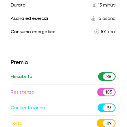
Durata
15 minuti
Asana ed esercizi
15 asana
Consumo energetico
101 kcal
Premio
Flessibilità
88
Resistenza
105
Concentrazione
93
Forza
119