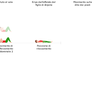
luto al sole
Kriya dell'affondo del
Movimento sulle
figlio di Anjana
dita dei piedi
ovimento di
Posizione di
fforzamento
rilassamento
ddominale 2