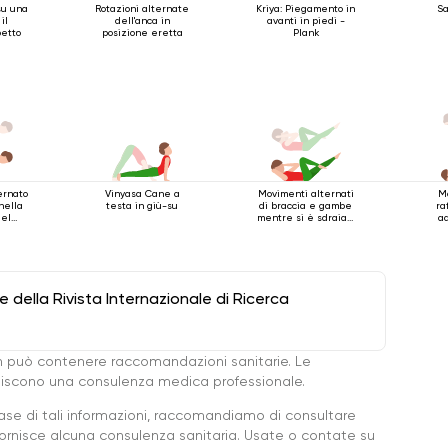
su una
Rotazioni alternate
Kriya: Piegamento in
Sa
il
dell'anca in
avanti in piedi -
petto
posizione eretta
Plank
ernato
Vinyasa Cane a
Movimenti alternati
M
nella
testa in giù-su
di braccia e gambe
ra
del
mentre si è sdraiati
a
attro
sulla schiena
della Rivista Internazionale di Ricerca
 può contenere raccomandazioni sanitarie. Le
ituiscono una consulenza medica professionale.
base di tali informazioni, raccomandiamo di consultare
ornisce alcuna consulenza sanitaria. Usate o contate su