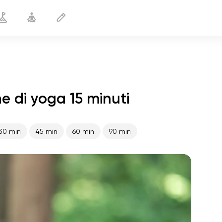
 di yoga 15 minuti
Complesso dinamico
15 min
30 min
45 min
60 min
90 min
volo dell'anima
01:44
pace interiore
01:27