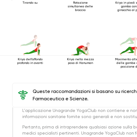
Tirando su
Rotazione
Kriya in piedi 
simultanea delle
gamba con 
braccia
ginocchio al 
Kriya dell'affondo
Kriya nella mezza
Movimento alt
profondo in avanti
posa di Hanuman
delle gambe 
posizione 
bastone a qu
gambe
Queste raccomandazioni si basano su ricerche 
Farmaceutica e Scienze.
L'applicazione Unagrande YogaClub non contiene e non
informazioni sanitarie fornite sono generali e non sost
Pertanto, prima di intraprendere qualsiasi azione sulla 
medici specialisti pertinenti. Unagrande YogaClub non f