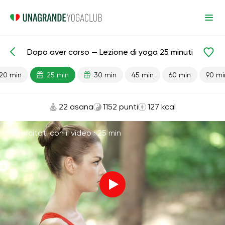
Dopo aver corso — Lezione di yoga 25 minuti
Lezioni pronte
Sport
Corsa
20 min
25 min
30 min
45 min
60 min
90 mi
22 asana
1152 punti
127 kcal
Esercitati con il video ·
25 min