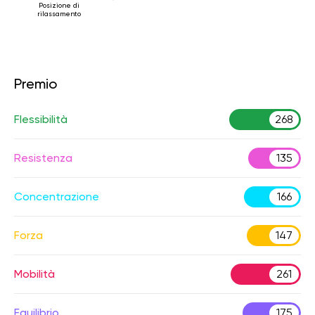
Posizione di
rilassamento
Premio
Flessibilità
268
Resistenza
135
Concentrazione
166
Forza
147
Mobilità
261
Equilibrio
175