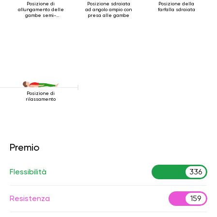
Posizione di
Posizione sdraiata
Posizione della
allungamento delle
ad angolo ampio con
farfalla sdraiata
gambe semi-
presa alle gambe
sdraiate
Posizione di
rilassamento
Premio
Flessibilità
336
Resistenza
159