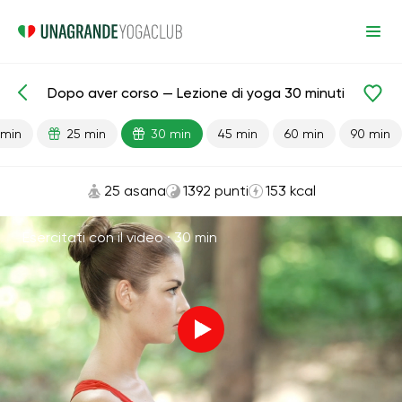
Dopo aver corso — Lezione di yoga 30 minuti
Lezioni pronte
Sport
Corsa
 min
25 min
30 min
45 min
60 min
90 min
25 asana
1392 punti
153 kcal
Esercitati con il video ·
30 min