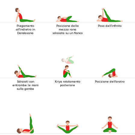
Piegamento
Posizione della
Posa dell'infinito
all'indietro in
mezza rana
Dandasana
sdraiata su un fianco
Sdraiati con
Kriya rotolamento
Posizione dell'aratro
entrambe le mani
posteriore
sulla gamba