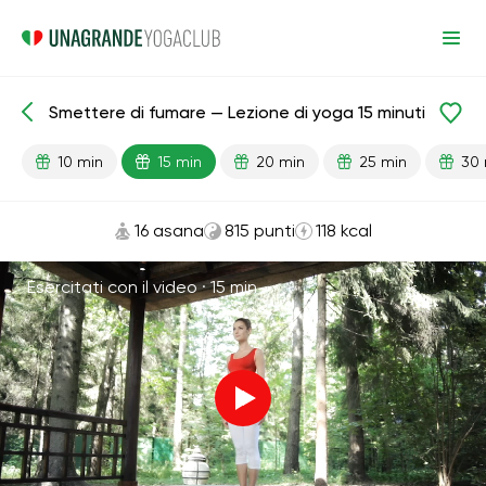
Smettere di fumare — Lezione di yoga 15 minuti
Lezioni pronte
Abitudini
Polmoni
10 min
15 min
20 min
25 min
30 
16 asana
815 punti
118 kcal
Esercitati con il video ·
15 min