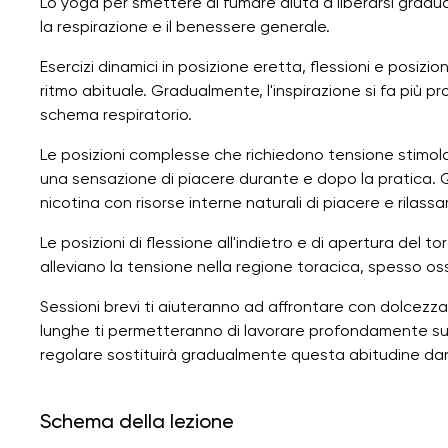
Lo yoga per smettere di fumare aiuta a liberarsi gradu
la respirazione e il benessere generale.
Esercizi dinamici in posizione eretta, flessioni e posizi
ritmo abituale. Gradualmente, l'inspirazione si fa più p
schema respiratorio.
Le posizioni complesse che richiedono tensione stimol
una sensazione di piacere durante e dopo la pratica. Q
nicotina con risorse interne naturali di piacere e rilass
Le posizioni di flessione all'indietro e di apertura del t
alleviano la tensione nella regione toracica, spesso os
Sessioni brevi ti aiuteranno ad affrontare con dolcezz
lunghe ti permetteranno di lavorare profondamente sulla
regolare sostituirà gradualmente questa abitudine da
Schema della lezione