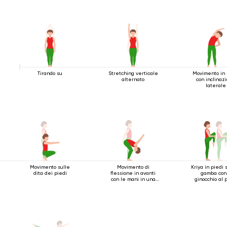
Tirando su
Stretching verticale
Movimento in 
alternato
con inclinaz
laterale
Movimento sulle
Movimento di
Kriya in piedi 
dita dei piedi
flessione in avanti
gamba con 
con le mani in una
ginocchio al 
serratura