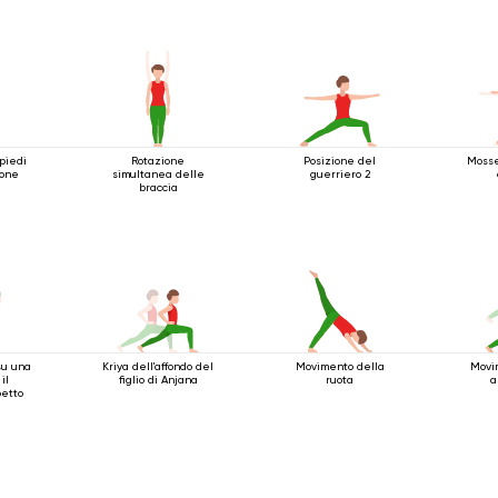
piedi
Rotazione
Posizione del
Mosse
ione
simultanea delle
guerriero 2
braccia
su una
Kriya dell'affondo del
Movimento della
Movi
il
figlio di Anjana
ruota
a
petto