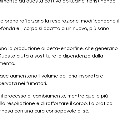
almente da questa cattiva abitudine, ripristinando
one prona rafforzano la respirazione, modificandone il
rofonda e il corpo si adatta a un nuovo, più sano
ano la produzione di beta-endorfine, che generano
uesto aiuta a sostituire la dipendenza dalla
amento.
orace aumentano il volume dell'aria inspirata e
servata nei fumatori.
a il processo di cambiamento, mentre quelle più
 respirazione e di rafforzare il corpo. La pratica
nnosa con una cura consapevole di sé.