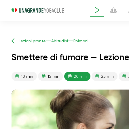
Lezioni pronte
Abitudini
Polmoni
Smettere di fumare — Lezione
10 min
15 min
20 min
25 min