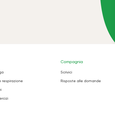
Compagnia
oga
Scrivici
e respirazione
Risposte alle domande
i
rcizi