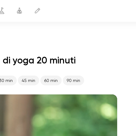
 di yoga 20 minuti
Smettere di fumare
20 min
30 min
45 min
60 min
90 min
volo dell'anima
01:44
pace interiore
01:27