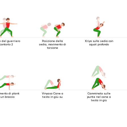
 del guerriero
Posizione della
Kriya sulla sedia con
contorto 2
sedia, movimento di
squat profondo
torsione
mento di plank
Vinyasa Cane a
Camminata sulle
 un braccio
testa in giù-su
punte nel cane a
testa in giù