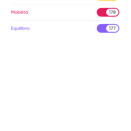
Mobilità
178
Equilibrio
177