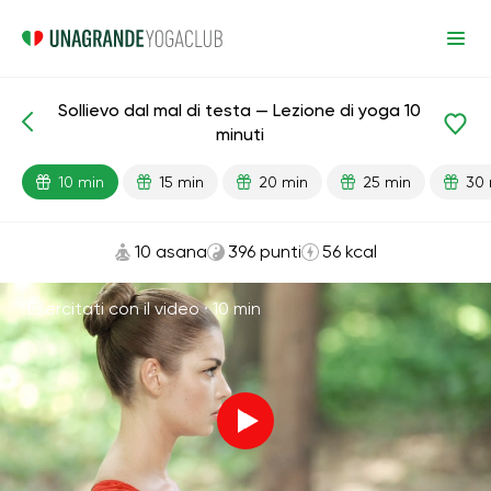
Sollievo dal mal di testa — Lezione di yoga 10
Lezioni pronte
Testa
minuti
10 min
15 min
20 min
25 min
30 
10 asana
396 punti
56 kcal
Esercitati con il video ·
10 min