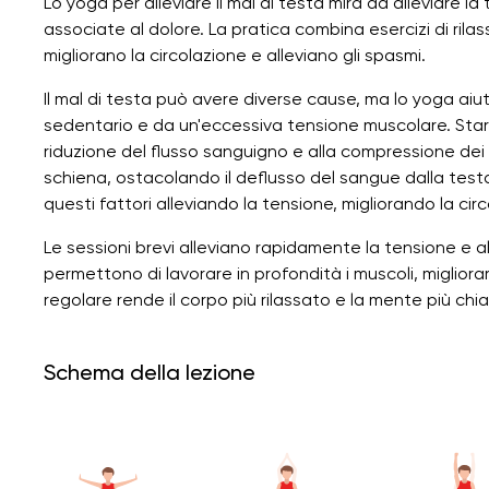
Lo yoga per alleviare il mal di testa mira ad alleviare l
associate al dolore. La pratica combina esercizi di rila
migliorano la circolazione e alleviano gli spasmi.
Il mal di testa può avere diverse cause, ma lo yoga aiut
sedentario e da un'eccessiva tensione muscolare. Sta
riduzione del flusso sanguigno e alla compressione dei v
schiena, ostacolando il deflusso del sangue dalla testa
questi fattori alleviando la tensione, migliorando la circo
Le sessioni brevi alleviano rapidamente la tensione e al
permettono di lavorare in profondità i muscoli, migliorar
regolare rende il corpo più rilassato e la mente più chiar
Schema della lezione