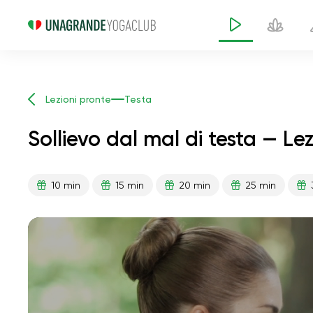
Lezioni pronte
Testa
Sollievo dal mal di testa — Le
10 min
15 min
20 min
25 min