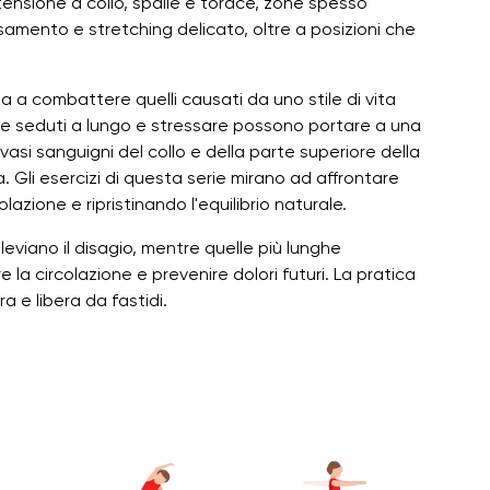
a tensione a collo, spalle e torace, zone spesso
ssamento e stretching delicato, oltre a posizioni che
a a combattere quelli causati da uno stile di vita
re seduti a lungo e stressare possono portare a una
asi sanguigni del collo e della parte superiore della
. Gli esercizi di questa serie mirano ad affrontare
lazione e ripristinando l'equilibrio naturale.
leviano il disagio, mentre quelle più lunghe
e la circolazione e prevenire dolori futuri. La pratica
a e libera da fastidi.