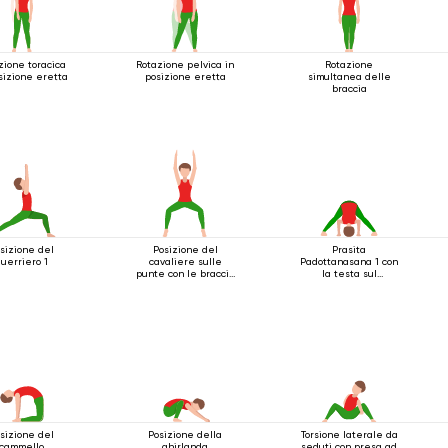
zione toracica
Rotazione pelvica in
Rotazione
sizione eretta
posizione eretta
simultanea delle
braccia
sizione del
Posizione del
Prasita
uerriero 1
cavaliere sulle
Padottanasana 1 con
punte con le braccia
la testa sul
estese sopra la
pavimento
testa
sizione del
Posizione della
Torsione laterale da
cammello
ghirlanda
seduti con presa ad