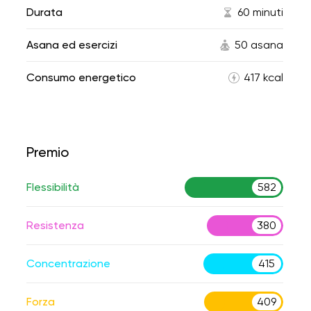
Durata
60 minuti
Asana ed esercizi
50 asana
Consumo energetico
417 kcal
Premio
Flessibilità
582
Resistenza
380
Concentrazione
415
Forza
409