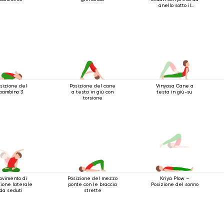
anello sotto il
ginocchio
sizione del
Posizione del cane
Vinyasa Cane a
bambino 3
a testa in giù con
testa in giù-su
torsione
ovimento di
Posizione del mezzo
Kriya Plow –
sione laterale
ponte con le braccia
Posizione del sonno
da seduti
strette