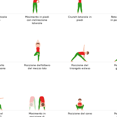
ticale
Movimento in piedi
Crunch laterale in
Rota
o
con inclinazione
piedi
in po
laterale
ella
Posizione dell'albero
Posizione del
Po
asana
del mezzo loto
triangolo esteso
g
del
Movimento in
Posizione del corvo
Po
 2
posizione di