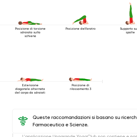
Posizione di torsione
Posizione dell'aratro
Supporto su
sdraiata sulla
spalle
schiena
Estensione
Posizione di
diagonale alternata
rilassamento 3
del corpo da sdraiati
Queste raccomandazioni si basano su ricerche 
Farmaceutica e Scienze.
L'applicazione Unagrande YogaClub non contiene e non