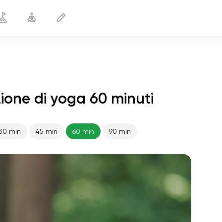
zione di yoga 60 minuti
30 min
45 min
60 min
90 min
volo dell'anima
01:44
pace interiore
01:27