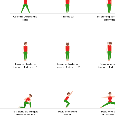
Colonna vertebrale
Tirando su
Stretching ver
sana
alternat
Movimento della
Movimento della
Rotazione d
testa in Tadasana 1
testa in Tadasana 2
testa in Tad
Posizione dell'angolo
Posizione della
Posizione 
laterale mezzo
sedia
guerriero