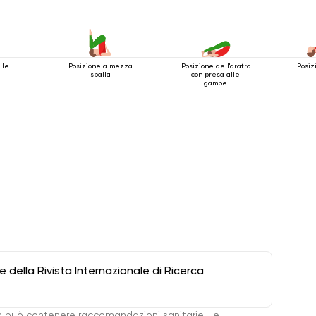
lle
Posizione a mezza
Posizione dell'aratro
Posiz
spalla
con presa alle
gambe
della Rivista Internazionale di Ricerca
 può contenere raccomandazioni sanitarie. Le