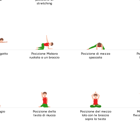
stretching
 gatto
Posizione Makara
Posizione di mezza
Po
ruotata a un braccio
spaccata
ggio
Posizione della
Posizione del mezzo
M
testa di mucca
loto con le braccia
fles
sopra la testa