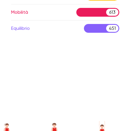
Mobilità
613
Equilibrio
451