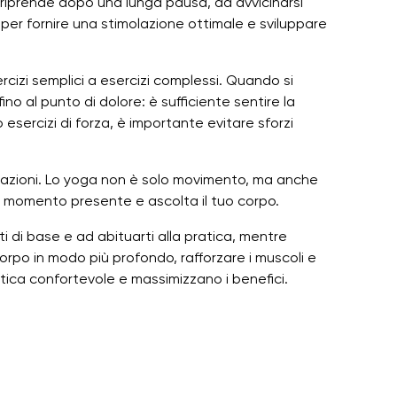
hi riprende dopo una lunga pausa, ad avvicinarsi
 per fornire una stimolazione ottimale e sviluppare
cizi semplici a esercizi complessi. Quando si
ino al punto di dolore: è sufficiente sentire la
ercizi di forza, è importante evitare sforzi
nsazioni. Lo yoga non è solo movimento, ma anche
ul momento presente e ascolta il tuo corpo.
i di base e ad abituarti alla pratica, mentre
corpo in modo più profondo, rafforzare i muscoli e
pratica confortevole e massimizzano i benefici.