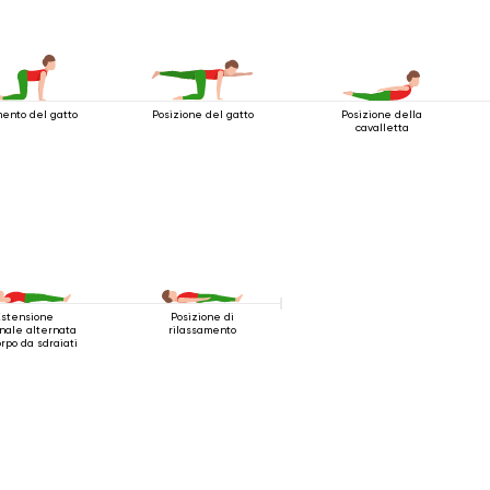
ento del gatto
Posizione del gatto
Posizione della
cavalletta
Estensione
Posizione di
nale alternata
rilassamento
orpo da sdraiati