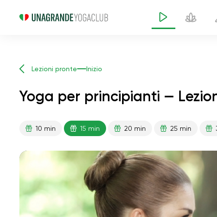
Lezioni pronte
Inizio
Yoga per principianti — Lezio
10 min
15 min
20 min
25 min