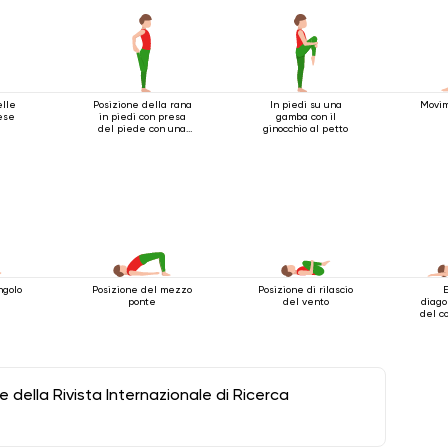
elle
Posizione della rana
In piedi su una
Movim
ese
in piedi con presa
gamba con il
del piede con una
ginocchio al petto
mano
ngolo
Posizione del mezzo
Posizione di rilascio
ponte
del vento
diago
del c
della Rivista Internazionale di Ricerca