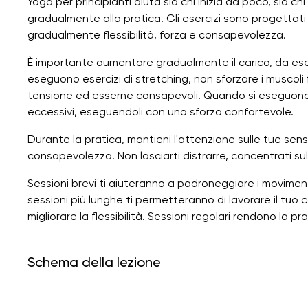
Yoga per principianti aiuta sia chi inizia da poco, sia c
gradualmente alla pratica. Gli esercizi sono progettati
gradualmente flessibilità, forza e consapevolezza.
È importante aumentare gradualmente il carico, da eser
eseguono esercizi di stretching, non sforzare i muscoli f
tensione ed esserne consapevoli. Quando si eseguono es
eccessivi, eseguendoli con uno sforzo confortevole.
Durante la pratica, mantieni l'attenzione sulle tue se
consapevolezza. Non lasciarti distrarre, concentrati s
Sessioni brevi ti aiuteranno a padroneggiare i moviment
sessioni più lunghe ti permetteranno di lavorare il tuo 
migliorare la flessibilità. Sessioni regolari rendono la 
Schema della lezione