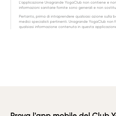
L'applicazione Unagrande YogaClub non contiene e non
informazioni sanitarie fornite sono generali e non sost
Pertanto, prima di intraprendere qualsiasi azione sulla 
medici specialisti pertinenti. Unagrande YogaClub non f
qualsiasi informazione contenuta in questa applicazione 
Prova l'app mobile del Club 