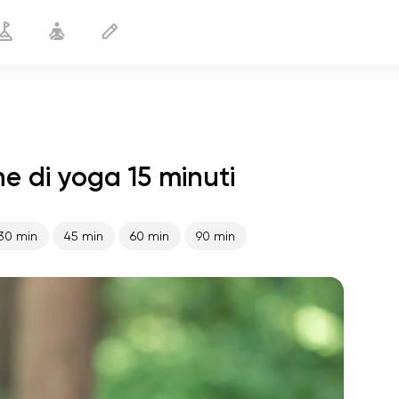
ne di yoga 15 minuti
Yoga per principianti
15 min
30 min
45 min
60 min
90 min
volo dell'anima
01:44
pace interiore
01:27