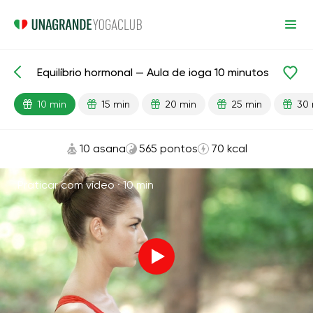
Equilíbrio hormonal — Aula de ioga 10 minutos
Aulas prontas
Energia
10 min
15 min
20 min
25 min
30 
10 asana
565 pontos
70 kcal
Praticar com vídeo ·
10 min