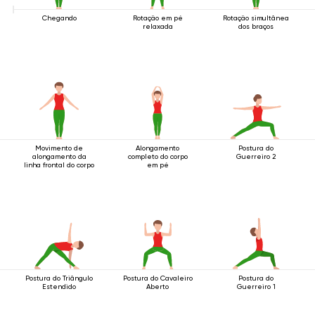
Chegando
Rotação em pé
Rotação simultânea
relaxada
dos braços
Movimento de
Alongamento
Postura do
alongamento da
completo do corpo
Guerreiro 2
linha frontal do corpo
em pé
Postura do Triângulo
Postura do Cavaleiro
Postura do
Estendido
Aberto
Guerreiro 1