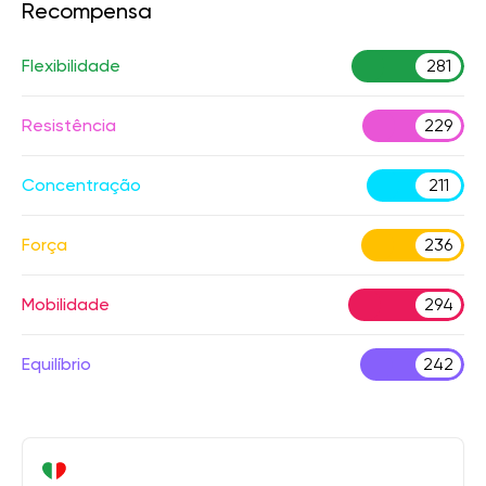
Recompensa
Flexibilidade
281
Resistência
229
Concentração
211
Força
236
Mobilidade
294
Equilíbrio
242