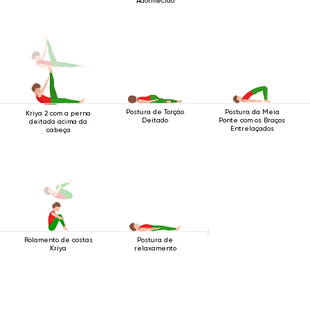
Adormecido
Postura de Torção
Postura da Meia
Kriya 2 com a perna
Deitado
Ponte com os Braços
deitada acima da
Entrelaçados
cabeça
Rolamento de costas
Postura de
Kriya
relaxamento