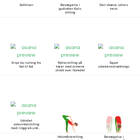
Solhilsen
Bevægelse i
Den skæve rytters
gudinden Kalis
twist
stilling
Kriya lav rulning fra
Rytterstilling på
Squat
fod til fod
tæer med armene
sidebensstrækningsstilling
strakt over hovedet
Udvidet
sidevinkelstilling
med ringgreb under
knæet
Halvmånestilling
Bevægelse i