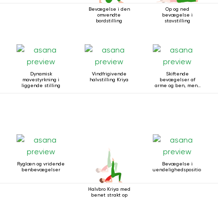
Bevægelse i den
Op og ned
omvendte
bevægelse i
bordstilling
stavstilling
Dynamisk
Vindfrigivende
Skiftende
mavestyrkning i
halvstilling Kriya
bevægelser af
liggende stilling
arme og ben, mens
du ligger på ryggen
Ryglæn og vridende
Bevægelse i
benbevægelser
uendelighedsposition
Halvbro Kriya med
benet strakt op