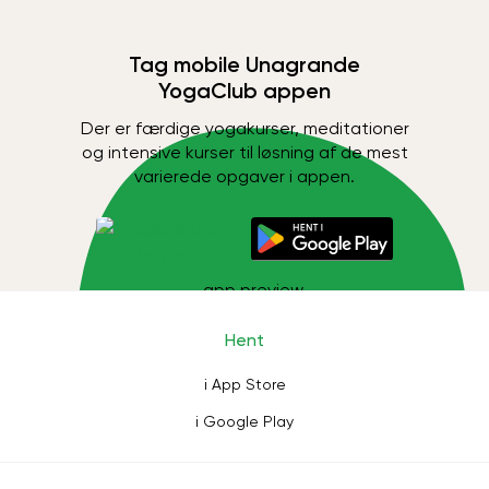
Tag mobile Unagrande
YogaClub appen
Der er færdige yogakurser, meditationer
og intensive kurser til løsning af de mest
varierede opgaver i appen.
Hent
i App Store
i Google Play