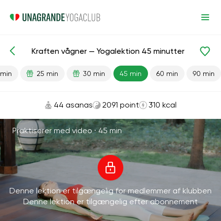
Kraften vågner — Yogalektion 45 minutter
Færdiglavede lektioner
Energi
 min
25 min
30 min
45 min
60 min
90 min
44 asanas
2091 point
310 kcal
Praktiserer med video ·
45 min
Denne lektion er tilgængelig for medlemmer af klubben
Denne lektion er tilgængelig efter abonnement