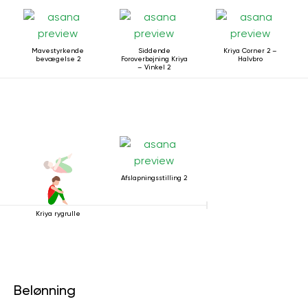
Mavestyrkende
Siddende
Kriya Corner 2 –
bevægelse 2
Foroverbøjning Kriya
Halvbro
– Vinkel 2
Afslapningsstilling 2
Kriya rygrulle
Belønning