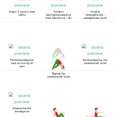
Kriger 3-positur med
Forlæns
Vinyasa
støtte
bøjningsbevægelse
nedadgående-
med hænderne i lås
opadgående hund
Plankebevægelse
Benbevægelse hos
med én arm og ét
nedadvendt hund
ben
Tågang hos
nedadvendt hund
Knæstyrkende
bevægelse