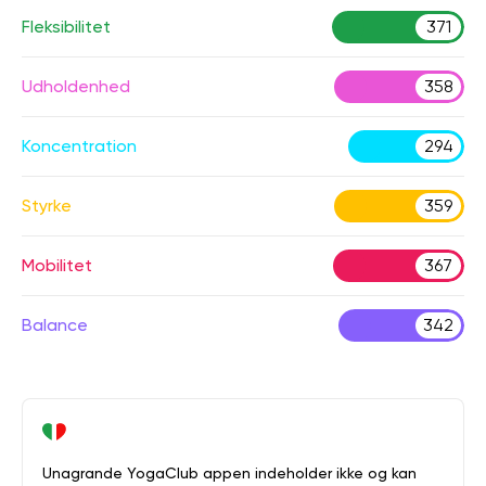
Fleksibilitet
371
Udholdenhed
358
Koncentration
294
Styrke
359
Mobilitet
367
Balance
342
Unagrande YogaClub appen indeholder ikke og kan