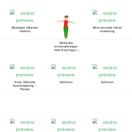
Afslappet stående
Alternerende lodret
rotation
strækning
Skiftende
armstrækninger
med drejninger i
stående stilling
Kriya: Stående
Solhilsen
Solhilsen
Foroverbøjning –
Planke