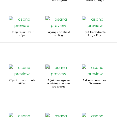
med fodgreb
strækstilling 2
Deep Squat Chair
Tågang i en strakt
Dybt fremadrettet
Kriya
stilling
lunge Kriya
Kriya i hanuman halv
Bøjet bevægelse
Forlæns benstræk i
stilling
med det ene ben
Tadasana
strakt opad