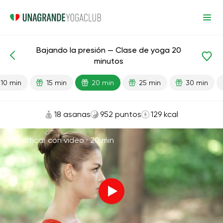
Bajando la presión — Clase de yoga 20
Lecciones preparadas
Presión
minutos
10 min
15 min
20 min
25 min
30 min
18 asanas
952 puntos
129 kcal
Practicar con video ·
20 min