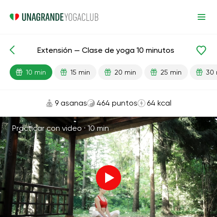
Extensión — Clase de yoga 10 minutos
Lecciones preparadas
Flexibilidad
10 min
15 min
20 min
25 min
30 
9 asanas
464 puntos
64 kcal
Practicar con video ·
10 min