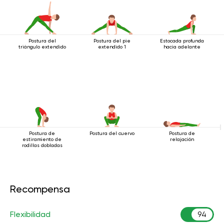
Postura del
Postura del pie
Estocada profunda
triángulo extendido
extendido 1
hacia adelante
Postura de
Postura del cuervo
Postura de
estiramiento de
relajación
rodillas dobladas
Recompensa
Flexibilidad
94