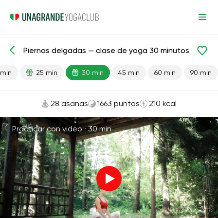
Piernas delgadas — clase de yoga 30 minutos
Lecciones preparadas
Piernas
 min
25 min
30 min
45 min
60 min
90 min
28 asanas
1663 puntos
210 kcal
Practicar con video ·
30 min