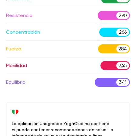
Resistencia
290
Concentración
266
Fuerza
284
Movilidad
245
Equilibrio
341
La aplicación Unagrande YogaClub no contiene
ni puede contener recomendaciones de salud. La
información de salud está destinada a fines