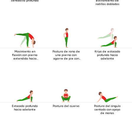
sentadilla profunda
estiramiento de
rodillas dobladas
Movimiento en
Postura de rana de
Kriya de estocada
flexión con pierna
una pierna con
profunda hacia
extendida hacia
agarre de pie con
adelante
arriba.
ambas manos
Estocada profunda
Postura del cuervo
Postura del ángulo
hacia adelante
sentado con apoyo
de manos