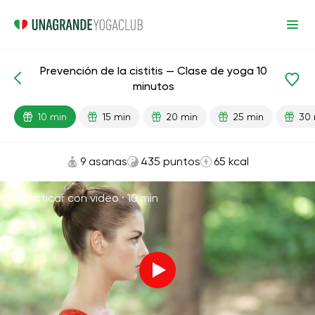
Prevención de la cistitis — Clase de yoga 10
Lecciones preparadas
Cistitis
minutos
10 min
15 min
20 min
25 min
30 
9 asanas
435 puntos
65 kcal
Practicar con video ·
10 min