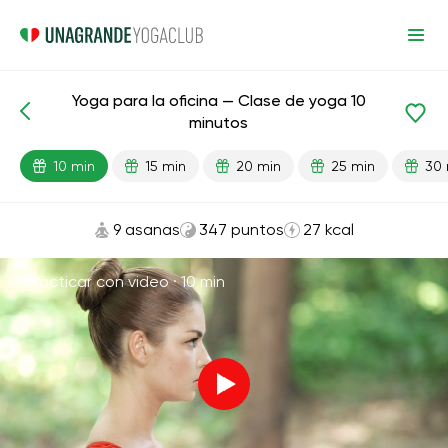
Yoga para la oficina — Clase de yoga 10
Lecciones preparadas
Relajación
minutos
10 min
15 min
20 min
25 min
30 
9 asanas
347 puntos
27 kcal
Practicar con video ·
10 min