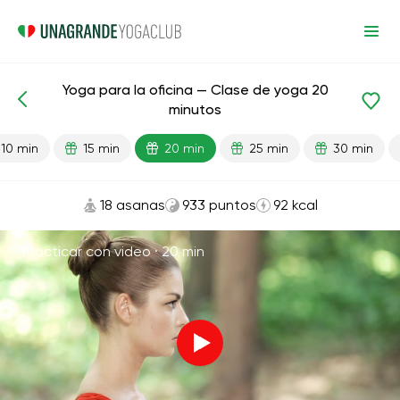
Yoga para la oficina — Clase de yoga 20
Lecciones preparadas
Relajación
minutos
10 min
15 min
20 min
25 min
30 min
18 asanas
933 puntos
92 kcal
Practicar con video ·
20 min