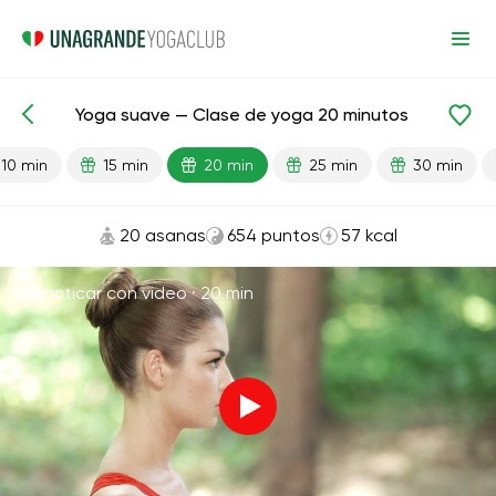
Yoga suave — Clase de yoga 20 minutos
Lecciones preparadas
Comienzo
Flexibilidad
10 min
15 min
20 min
25 min
30 min
20 asanas
654 puntos
57 kcal
Practicar con video ·
20 min