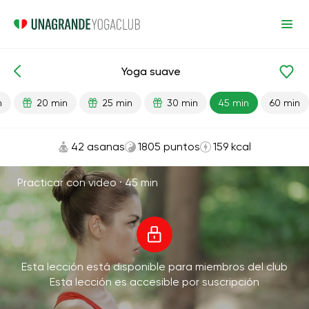
Yoga suave
Lecciones preparadas
Comienzo
Flexibilidad
n
20 min
25 min
30 min
45 min
60 min
42 asanas
1805 puntos
159 kcal
Practicar con video ·
45 min
Esta lección está disponible para miembros del club
Esta lección es accesible por suscripción