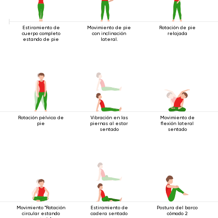
Estiramiento de
Movimiento de pie
Rotación de pie
cuerpo completo
con inclinación
relajada
estando de pie
lateral.
Rotación pélvica de
Vibración en las
Movimiento de
pie
piernas al estar
flexión lateral
sentado
sentado
Movimiento "Rotación
Estiramiento de
Postura del barco
circular estando
cadera sentado
cómodo 2