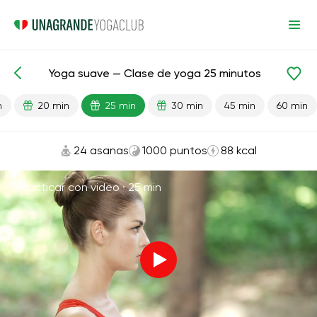
Yoga suave — Clase de yoga 25 minutos
Lecciones preparadas
Comienzo
Flexibilidad
n
20 min
25 min
30 min
45 min
60 min
24 asanas
1000 puntos
88 kcal
Practicar con video ·
25 min